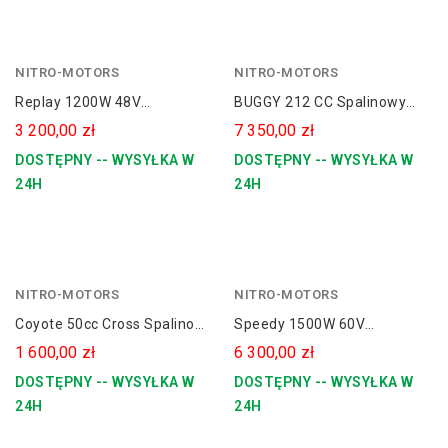
NITRO-MOTORS
czerwony
NITRO-MOTORS
zielony
Replay 1200W 48V
BUGGY 212 CC Spalinowy
pomarańczowy
Elektryczny Quad Dla
Buggy Dla Dziecka
3 200,00 zł
7 350,00 zł
Dziecka
DOSTĘPNY -- WYSYŁKA W
DOSTĘPNY -- WYSYŁKA W
24H
24H
NITRO-MOTORS
niebieski
NITRO-MOTORS
zielony
Coyote 50cc Cross Spalinowy
Speedy 1500W 60V
VX Hydraulic Koła 10"
Elektryczny Duży Quad Koła
1 600,00 zł
6 300,00 zł
8
DOSTĘPNY -- WYSYŁKA W
DOSTĘPNY -- WYSYŁKA W
24H
24H