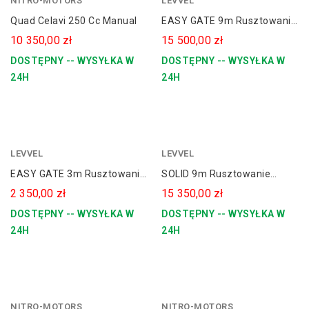
NITRO-MOTORS
żółty
LEVVEL
Quad Celavi 250 Cc Manual
EASY GATE 9m Rusztowanie
Aluminiowe Jezdne 900
10 350,00 zł
15 500,00 zł
LEVVEL
DOSTĘPNY -- WYSYŁKA W
DOSTĘPNY -- WYSYŁKA W
24H
24H
LEVVEL
LEVVEL
EASY GATE 3m Rusztowanie
SOLID 9m Rusztowanie
Aluminiowe Jezdne 290
Aluminiowe Jezdne LEVVEL
2 350,00 zł
15 350,00 zł
LEVVEL
900
DOSTĘPNY -- WYSYŁKA W
DOSTĘPNY -- WYSYŁKA W
24H
24H
NITRO-MOTORS
czerwony
NITRO-MOTORS