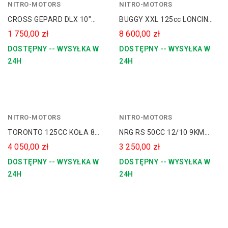
NITRO-MOTORS
czerwony
NITRO-MOTORS
niebieski
CROSS GEPARD DLX 10"
BUGGY XXL 125cc LONCIN
zielony
550W 24V Dla Dziecka
AUTOMAT + WSTECZNY
1 750,00 zł
8 600,00 zł
KOŁA 8
DOSTĘPNY -- WYSYŁKA W
DOSTĘPNY -- WYSYŁKA W
24H
24H
NITRO-MOTORS
żółty
NITRO-MOTORS
graffiti
TORONTO 125CC KOŁA 8
NRG RS 50CC 12/10 9KM
GRAFITTI 3 BIEGI
REPLIKA KTM
4 050,00 zł
3 250,00 zł
DOSTĘPNY -- WYSYŁKA W
DOSTĘPNY -- WYSYŁKA W
24H
24H