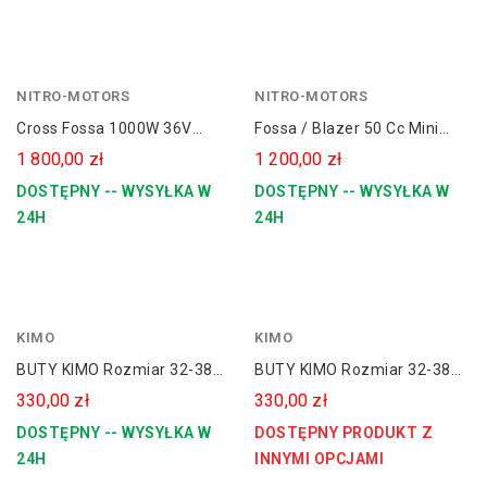
NITRO-MOTORS
pomarańczowy
NITRO-MOTORS
Cross Fossa 1000W 36V
Fossa / Blazer 50 Cc Mini
Elektryczny Dla Dziecka
Cross 10" Dla Dziecka
1 800,00 zł
1 200,00 zł
DOSTĘPNY -- WYSYŁKA W
DOSTĘPNY -- WYSYŁKA W
24H
24H
KIMO
niebieski
KIMO
BUTY KIMO Rozmiar 32-38
BUTY KIMO Rozmiar 32-38
Dla Dziecka CROSS / QUAD
Dla Dziecka CROSS / QUAD
330,00 zł
330,00 zł
NIEBIESKIE
CZARNE
DOSTĘPNY -- WYSYŁKA W
DOSTĘPNY PRODUKT Z
24H
INNYMI OPCJAMI