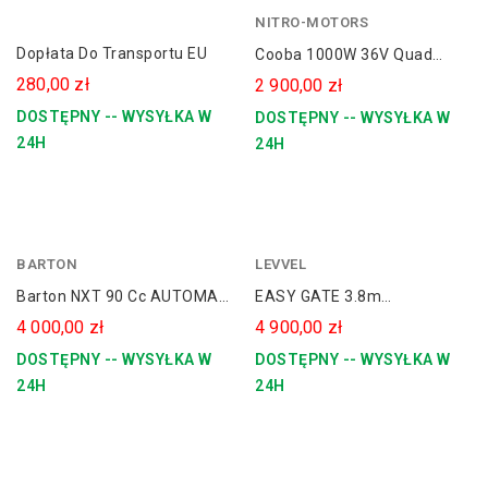
NITRO-MOTORS
Dopłata Do Transportu EU
Cooba 1000W 36V Quad
Elektryczny Koła 6
280,00 zł
2 900,00 zł
DOSTĘPNY -- WYSYŁKA W
DOSTĘPNY -- WYSYŁKA W
24H
24H
BARTON
czerwony
LEVVEL
Barton NXT 90 Cc AUTOMAT
EASY GATE 3.8m
MINI PIT BIKE - CROSS 10"
Rusztowanie Aluminiowe
4 000,00 zł
4 900,00 zł
Jezdne 380 LEVVEL
DOSTĘPNY -- WYSYŁKA W
DOSTĘPNY -- WYSYŁKA W
24H
24H