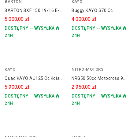
BARTON
czerwony
KAYO
BARTON BXF 150 19/16 E-
Buggy KAYO S70 Cc
START + KOPNIAK
5 000,00 zł
4 000,00 zł
DOSTĘPNY -- WYSYŁKA W
DOSTĘPNY -- WYSYŁKA W
24H
24H
KAYO
NITRO-MOTORS
Quad KAYO AU125 Cc Koła 8"
NRG50 50cc Motocross 9
AUTOMAT
Koni Replika Cross KTM
5 900,00 zł
2 950,00 zł
12/10" Kick Start
DOSTĘPNY -- WYSYŁKA W
DOSTĘPNY -- WYSYŁKA W
24H
24H