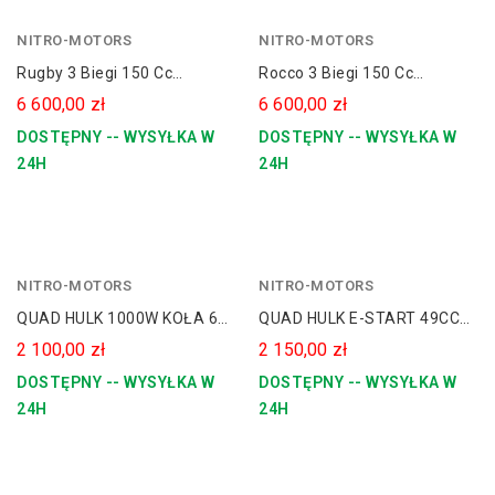
NITRO-MOTORS
czerwony
NITRO-MOTORS
niebieski
Rugby 3 Biegi 150 Cc
Rocco 3 Biegi 150 Cc
zielony
Spalinowy Quad 8" Platin
Spalinowy Quad 8" Platin
6 600,00 zł
6 600,00 zł
Line
Line
DOSTĘPNY -- WYSYŁKA W
DOSTĘPNY -- WYSYŁKA W
24H
24H
NITRO-MOTORS
czarny
NITRO-MOTORS
biały
QUAD HULK 1000W KOŁA 6
QUAD HULK E-START 49CC
szary
Dla Dziecka
KOŁA 6 Rozrusznik Dla
2 100,00 zł
2 150,00 zł
Dziecka
DOSTĘPNY -- WYSYŁKA W
DOSTĘPNY -- WYSYŁKA W
24H
24H