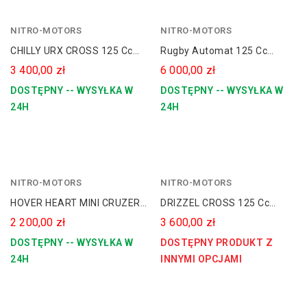
NITRO-MOTORS
zielony
NITRO-MOTORS
pomarańczowy
CHILLY URX CROSS 125 Cc
Rugby Automat 125 Cc
10/10 E-Start Automat
Spalinowy Quad 8" Platin
3 400,00 zł
6 000,00 zł
Line
DOSTĘPNY -- WYSYŁKA W
DOSTĘPNY -- WYSYŁKA W
24H
24H
NITRO-MOTORS
czarny
NITRO-MOTORS
HOVER HEART MINI CRUZER
DRIZZEL CROSS 125 Cc
K1 99CC KOŁA 6
17/14 Kick-Start Manual
2 200,00 zł
3 600,00 zł
DOSTĘPNY -- WYSYŁKA W
DOSTĘPNY PRODUKT Z
24H
INNYMI OPCJAMI