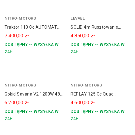
NITRO-MOTORS
czerwony
LEVVEL
zielony
Traktor 110 Cc AUTOMAT
SOLID 4m Rusztowanie
Replika John Deere
Aluminiowe Jezdne LEVVEL
7 400,00 zł
4 850,00 zł
Spalinowy Dla Dziecka +
380
DOSTĘPNY -- WYSYŁKA W
DOSTĘPNY -- WYSYŁKA W
Przyczepka
24H
24H
NITRO-MOTORS
zielony
NITRO-MOTORS
Gokid Savana V2 1200W 48V
REPLAY 125 Cc Quad
Buggy Elektryczny
Spalinowy Koła 8 Automat
6 200,00 zł
4 600,00 zł
DOSTĘPNY -- WYSYŁKA W
DOSTĘPNY -- WYSYŁKA W
24H
24H