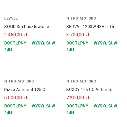
LEVVEL
NITRO-MOTORS
SOLID 3m Rusztowanie
SERVAL 1200W 48V Li-On
Aluminiowe Jezdne 290
15Ah 12/10 CROSS
2 450,00 zł
3 700,00 zł
LEVVEL
Elektryczny
DOSTĘPNY -- WYSYŁKA W
DOSTĘPNY -- WYSYŁKA W
24H
24H
NITRO-MOTORS
niebieski
NITRO-MOTORS
zielony
Rizzo Automat 125 Cc
BUGGY 125 CC Automat
Spalinowy Quad 8" Platin
SPALINOWY Buggy Dla
6 000,00 zł
7 200,00 zł
Line
Dziecka +zabudowa
DOSTĘPNY -- WYSYŁKA W
DOSTĘPNY -- WYSYŁKA W
24H
24H