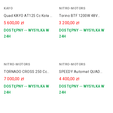
KAYO
NITRO-MOTORS
Quad KAYO AT125 Cc Koła 8
Torino BTF 1200W 48V
AUTOMAT"
Elektryczny Quad Dla
5 600,00 zł
3 200,00 zł
Dziecka [PILOT]
DOSTĘPNY -- WYSYŁKA W
DOSTĘPNY -- WYSYŁKA W
24H
24H
NITRO-MOTORS
czerwony
NITRO-MOTORS
niebieski
TORNADO CROSS 250 Cc
SPEEDY Automat QUAD
zielony
21/18 E-Start Kick-Start
Spalinowy 125 Cc Koła 8" RS
7 000,00 zł
4 400,00 zł
pomarańczowy
Manual
DOSTĘPNY -- WYSYŁKA W
DOSTĘPNY -- WYSYŁKA W
24H
24H