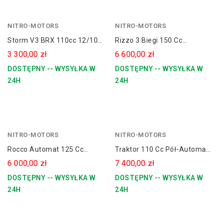
NITRO-MOTORS
pomarańczowy
NITRO-MOTORS
Storm V3 BRX 110cc 12/10
Rizzo 3 Biegi 150 Cc
Pół-Automat E-Start
Spalinowy Quad 8" Platin
3 300,00 zł
6 600,00 zł
Line
DOSTĘPNY -- WYSYŁKA W
DOSTĘPNY -- WYSYŁKA W
24H
24H
NITRO-MOTORS
czerwony
NITRO-MOTORS
Rocco Automat 125 Cc
Traktor 110 Cc Pół-Automat
Spalinowy Quad 8" Platin
Replika John Deere
6 000,00 zł
7 400,00 zł
Line
Spalinowy Dla Dziecka +
DOSTĘPNY -- WYSYŁKA W
DOSTĘPNY -- WYSYŁKA W
Przyczepka
24H
24H