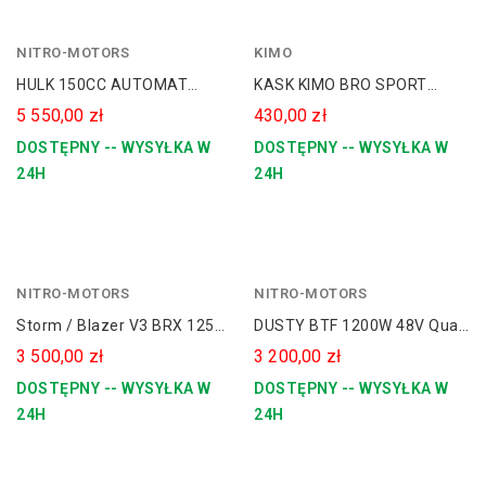
NITRO-MOTORS
matowa
KIMO
czerń
matowy
HULK 150CC AUTOMAT
KASK KIMO BRO SPORT
-
szary
KOŁA 8 RS-LINE
Homologacja Drogowa ECE
5 550,00 zł
430,00 zł
fluo
-
22.6 + Szyba
DOSTĘPNY -- WYSYŁKA W
DOSTĘPNY -- WYSYŁKA W
zieleń
żółty
24H
24H
NITRO-MOTORS
niebieski
NITRO-MOTORS
pomarańczowy
Storm / Blazer V3 BRX 125cc
DUSTY BTF 1200W 48V Quad
14/12 Automat E-Start
Elektryczny Dla Dziecka
3 500,00 zł
3 200,00 zł
[PILOT]
DOSTĘPNY -- WYSYŁKA W
DOSTĘPNY -- WYSYŁKA W
24H
24H