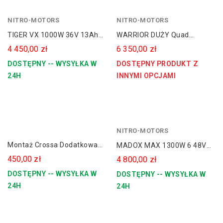
NITRO-MOTORS
niebieski
NITRO-MOTORS
TIGER VX 1000W 36V 13Ah
WARRIOR DUŻY Quad
Lithium 12/12" Cross
Elektryczny Koła 8 1500W
4 450,00 zł
6 350,00 zł
Elektryczny
60V GRAFITI
DOSTĘPNY -- WYSYŁKA W
DOSTĘPNY PRODUKT Z
24H
INNYMI OPCJAMI
NITRO-MOTORS
Montaż Crossa Dodatkowa
MADOX MAX 1300W 6 48V
Sztuka
Elektryczny Quad Dla
450,00 zł
4 800,00 zł
Dziecka
DOSTĘPNY -- WYSYŁKA W
DOSTĘPNY -- WYSYŁKA W
24H
24H