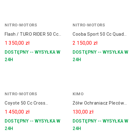
NITRO-MOTORS
czerwony
NITRO-MOTORS
niebieski
Flash / TURO RIDER 50 Cc
Cooba Sport 50 Cc Quad
zielony
Mini Cross 10" Dla Dziecka
Spalinowy Koła 6
1 350,00 zł
2 150,00 zł
pomarańczowy
DOSTĘPNY -- WYSYŁKA W
DOSTĘPNY -- WYSYŁKA W
24H
24H
NITRO-MOTORS
zielony
KIMO
Coyote 50 Cc Cross
Żółw Ochraniacz Pleców
Spalinowy Koła 10"
KIMO Dla Dziecka CROSS /
1 450,00 zł
130,00 zł
QUAD
DOSTĘPNY -- WYSYŁKA W
DOSTĘPNY -- WYSYŁKA W
24H
24H