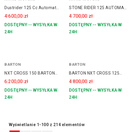
zielony
Dustrider 125 Cc Automat
STONE RIDER 125 AUTOMAT
szary
Quad Spalinowy KOŁA 8
Quad Spalinowy KOŁA 8
4 600,00 zł
4 700,00 zł
DOSTĘPNY -- WYSYŁKA W
DOSTĘPNY -- WYSYŁKA W
24H
24H
BARTON
czerwony
BARTON
Czerwono
NXT CROSS 150 BARTON
BARTON NXT CROSS 125
-
Manual 19/16
Manual 17/14
6 200,00 zł
4 800,00 zł
Niebieski
DOSTĘPNY -- WYSYŁKA W
DOSTĘPNY -- WYSYŁKA W
24H
24H
Wyświetlanie 1-100 z 214 elementów