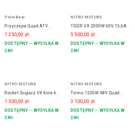
PolarBear
NITRO-MOTORS
Przyczepa Quad ATV
TIGER VX 2000W 60V 15,6Ah
PolarBear Z Wywrotką 340KG
Lithium 14/12" Cross
1 250,00 zł
5 500,00 zł
Elektryczny
DOSTĘPNY -- WYSYŁKA W
DOSTĘPNY -- WYSYŁKA W
24H
24H
NITRO-MOTORS
czerwony
NITRO-MOTORS
niebieski
Rocket Ścigacz VX Koła 6
Torino 1200W 48V Quad
zielony
800W
Elektryczny Koła 6
1 500,00 zł
3 100,00 zł
DOSTĘPNY -- WYSYŁKA W
DOSTĘPNY -- WYSYŁKA W
24H
24H