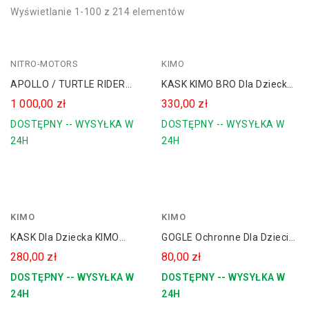
Wyświetlanie 1-100 z 214 elementów
NITRO-MOTORS
czerwony
KIMO
niebieski
APOLLO / TURTLE RIDER
KASK KIMO BRO Dla Dziecka
zielony
CROSS 10" Spalinowy 50 Cc
KIMO CROSS / QUAD
1 000,00 zł
330,00 zł
pomarańczowy
Dla Dziecka
DOSTĘPNY -- WYSYŁKA W
DOSTĘPNY -- WYSYŁKA W
24H
24H
KIMO
czerwony
KIMO
niebieski
KASK Dla Dziecka KIMO
GOGLE Ochronne Dla Dzieci
zielony
CROSS / QUAD
KIMO CROSS / QUAD
280,00 zł
80,00 zł
pomarańczowy
DOSTĘPNY -- WYSYŁKA W
DOSTĘPNY -- WYSYŁKA W
biały
24H
24H
srebrny