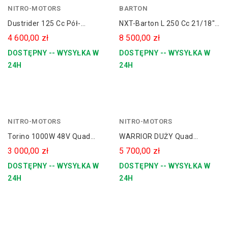
NITRO-MOTORS
czerwony
BARTON
zielony
Dustrider 125 Cc Pół-
NXT-Barton L 250 Cc 21/18"
szary
Automat Quad Spalinowy
PIT BIKE - CROSS -
4 600,00 zł
8 500,00 zł
KOŁA 8
MOTOCYKL XL
DOSTĘPNY -- WYSYŁKA W
DOSTĘPNY -- WYSYŁKA W
24H
24H
NITRO-MOTORS
czerwony
NITRO-MOTORS
pomarańczowy
Torino 1000W 48V Quad
WARRIOR DUŻY Quad
Elektryczny Koła 6 Cali
Elektryczny 8" 1000W 48V
3 000,00 zł
5 700,00 zł
DOSTĘPNY -- WYSYŁKA W
DOSTĘPNY -- WYSYŁKA W
24H
24H