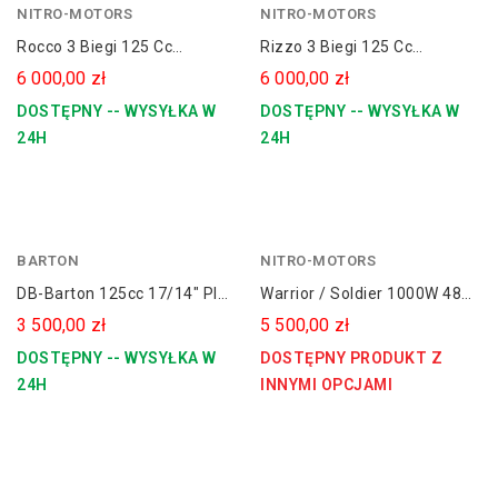
NITRO-MOTORS
czerwony
NITRO-MOTORS
niebieski
Rocco 3 Biegi 125 Cc
Rizzo 3 Biegi 125 Cc
Spalinowy Quad 8" Platin
Spalinowy Quad 8" Platin
6 000,00 zł
6 000,00 zł
Line
Line
DOSTĘPNY -- WYSYŁKA W
DOSTĘPNY -- WYSYŁKA W
24H
24H
BARTON
żółty
NITRO-MOTORS
DB-Barton 125cc 17/14" PIT
Warrior / Soldier 1000W 48V
BIKE - CROSS
Elektryczny Duży Quad
3 500,00 zł
5 500,00 zł
DOSTĘPNY -- WYSYŁKA W
DOSTĘPNY PRODUKT Z
24H
INNYMI OPCJAMI