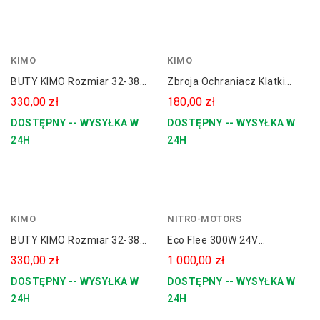
KIMO
KIMO
BUTY KIMO Rozmiar 32-38
Zbroja Ochraniacz Klatki
Dla Dziecka CROSS / QUAD
Piersiowej KIMO Dla Dziecka
330,00 zł
180,00 zł
CZERWONE
CROSS / QUAD
DOSTĘPNY -- WYSYŁKA W
DOSTĘPNY -- WYSYŁKA W
24H
24H
KIMO
biały
NITRO-MOTORS
BUTY KIMO Rozmiar 32-38
Eco Flee 300W 24V
Dla Dziecka CROSS / QUAD
Elektryczny Mini Cross Dla
330,00 zł
1 000,00 zł
BIAŁE
Dziecka
DOSTĘPNY -- WYSYŁKA W
DOSTĘPNY -- WYSYŁKA W
24H
24H