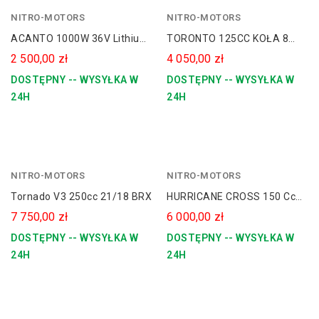
NITRO-MOTORS
czerwony
NITRO-MOTORS
niebieski
ACANTO 1000W 36V Lithium
TORONTO 125CC KOŁA 8
KOŁA 6 + KUFER
GRAFITTI AUTOMAT
2 500,00 zł
4 050,00 zł
DOSTĘPNY -- WYSYŁKA W
DOSTĘPNY -- WYSYŁKA W
24H
24H
NITRO-MOTORS
czerwony
NITRO-MOTORS
zielony
Tornado V3 250cc 21/18 BRX
HURRICANE CROSS 150 Cc
19/16 E-Start Kick-Start
7 750,00 zł
6 000,00 zł
Manual
DOSTĘPNY -- WYSYŁKA W
DOSTĘPNY -- WYSYŁKA W
24H
24H