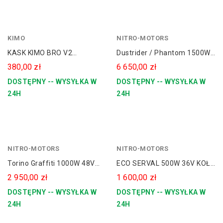
KIMO
czerwony
NITRO-MOTORS
niebieski
KASK KIMO BRO V2
Dustrider / Phantom 1500W
zielony
Homologacja Drogowa ECE
60V Quad Elektryczny KOŁA
380,00 zł
6 650,00 zł
pomarańczowy
22.6
8
DOSTĘPNY -- WYSYŁKA W
DOSTĘPNY -- WYSYŁKA W
czarny
24H
24H
NITRO-MOTORS
czerwony
NITRO-MOTORS
Torino Graffiti 1000W 48V
ECO SERVAL 500W 36V KOŁA
Elektryczny Quad Dla
10" REGULACJA WYSOKOŚCI
2 950,00 zł
1 600,00 zł
Dziecka
DOSTĘPNY -- WYSYŁKA W
DOSTĘPNY -- WYSYŁKA W
24H
24H