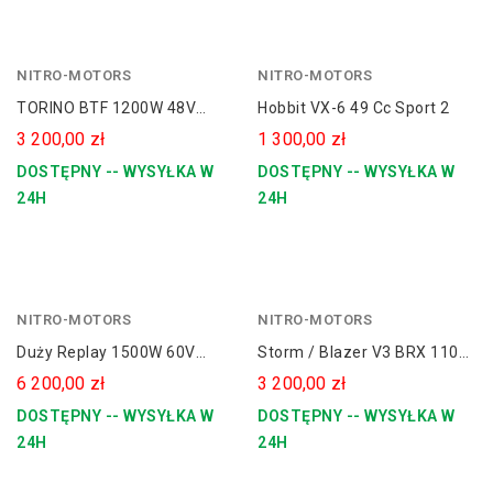
NITRO-MOTORS
zielony
NITRO-MOTORS
graffiti
czerwony
TORINO BTF 1200W 48V
Hobbit VX-6 49 Cc Sport 2
graffiti
Quad Elektryczny Dla
3 200,00 zł
1 300,00 zł
Dziecka [PILOT]
DOSTĘPNY -- WYSYŁKA W
DOSTĘPNY -- WYSYŁKA W
24H
24H
NITRO-MOTORS
czerwony
NITRO-MOTORS
niebieski
Duży Replay 1500W 60V
Storm / Blazer V3 BRX 110cc
zielony
Dazzle Blade Quad
12/10 Automat E-Start
6 200,00 zł
3 200,00 zł
Elektryczny Koła 8
DOSTĘPNY -- WYSYŁKA W
DOSTĘPNY -- WYSYŁKA W
24H
24H