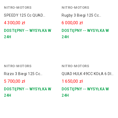
NITRO-MOTORS
czerwony
NITRO-MOTORS
niebieski
SPEEDY 125 Cc QUAD
Rugby 3 Biegi 125 Cc
zielony
Spalinowy Automat Koła 8
Spalinowy Quad 8" Platin
4 300,00 zł
6 000,00 zł
pomarańczowy
Line
DOSTĘPNY -- WYSYŁKA W
DOSTĘPNY -- WYSYŁKA W
24H
24H
NITRO-MOTORS
zielony
NITRO-MOTORS
Rizzo 3 Biegi 125 Cc
QUAD HULK 49CC KOŁA 6 Dla
Spalinowy Quad 7" Platin
Dziecka
5 700,00 zł
1 650,00 zł
Line
DOSTĘPNY -- WYSYŁKA W
DOSTĘPNY -- WYSYŁKA W
24H
24H