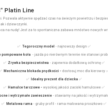
 Platin Line
ci. Pozwala aktywnie spędzać czas na świeżym powietrzu i bezpie
ak i dziewczynki.
ejsca na nudę! Jest za to spontaniczna zabawa mnóstwo nowych wr
✅
Tegoroczny
model
- najnowszy design ✅
e pompowane koła
- jazda po nierównym terenie nie stanowi pro
✅
Zrywka bezpieczeństwa
- zapewnia dodatkową ochronę ✅
✅
Mechaniczna blokada prędkości -
dostosuj moc dla kierowcy 
✅
Idealny prezent dla dziecka
✅
✅
Hamulce tarczowe -
wysokiej jakości zaciski hamulcowe ✅
cne i wytrzymałe zawieszenie
- stawiamy na jakość i wytrzymał
✅
Metalowa rama
- gruby profil - rama malowana proszkowo ✅