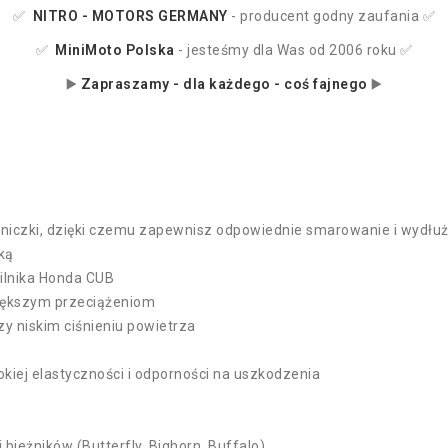
✅
NITRO - MOTORS
GERMANY
- producent godny zaufania ✅
✅
MiniMoto Polska
- jesteśmy dla Was od 2006 roku ✅
▶️
Zapraszamy - dla każdego - coś fajnego
▶️
iczki, dzięki czemu zapewnisz odpowiednie smarowanie i wydłu
ką
ilnika Honda CUB
iększym przeciążeniom
zy niskim ciśnieniu powietrza
ej elastyczności i odporności na uszkodzenia
ieżników (Butterfly, Bighorn, Buffalo)