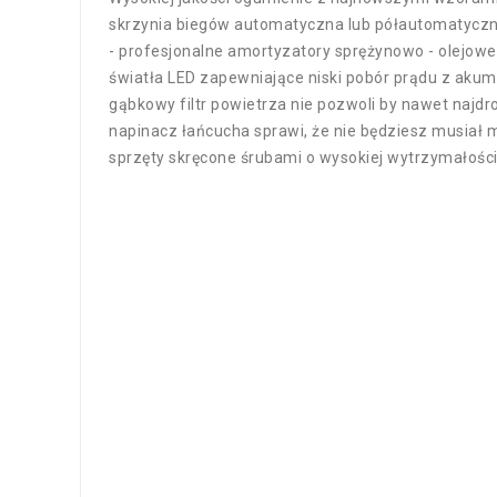
skrzynia biegów automatyczna lub półautomatyczn
- profesjonalne amortyzatory sprężynowo - olejow
światła LED zapewniające niski pobór prądu z aku
gąbkowy filtr powietrza nie pozwoli by nawet najdro
napinacz łańcucha sprawi, że nie będziesz musiał 
sprzęty skręcone śrubami o wysokiej wytrzymałości 