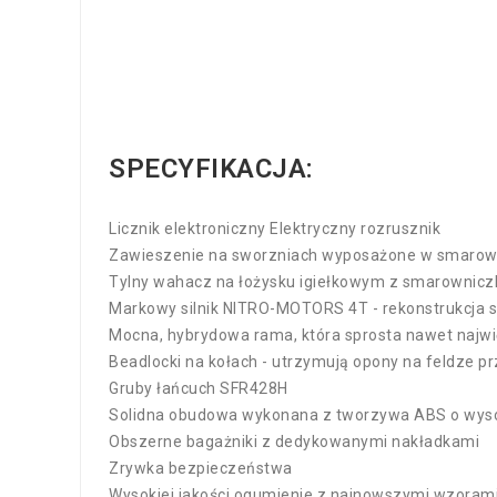
SPECYFIKACJA:
Licznik elektroniczny Elektryczny rozrusznik
Zawieszenie na sworzniach wyposażone w smarown
Tylny wahacz na łożysku igiełkowym z smarownicz
Markowy silnik NITRO-MOTORS 4T - rekonstrukcja s
Mocna, hybrydowa rama, która sprosta nawet najw
Beadlocki na kołach - utrzymują opony na feldze pr
Gruby łańcuch SFR428H
Solidna obudowa wykonana z tworzywa ABS o wysoki
Obszerne bagażniki z dedykowanymi nakładkami
Zrywka bezpieczeństwa
Wysokiej jakości ogumienie z najnowszymi wzorami b