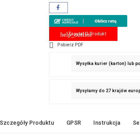
help_outline
Zapytaj O Produkt

Pobierz PDF
Wysyłka kurier (karton) lub 
Wysyłamy do 27 krajów euro
Szczegóły Produktu
GPSR
Instrukcja
Se