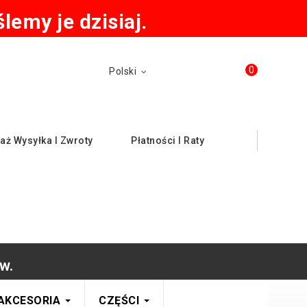
emy je dzisiaj.
0
Polski
aż Wysyłka I Zwroty
Płatności I Raty
w.
AKCESORIA
CZĘŚCI