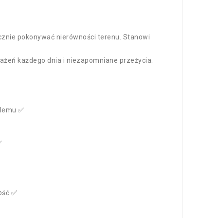
cznie pokonywać nierówności terenu. Stanowi
ażeń każdego dnia i niezapomniane przeżycia.
blemu ✅
✅
ość ✅