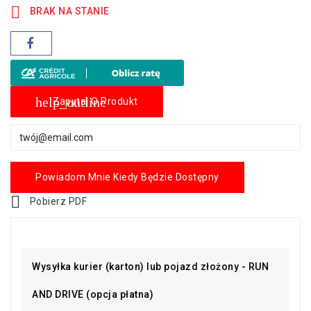

BRAK NA STANIE
help_outline
Zapytaj O Produkt
Powiadom Mnie Kiedy Będzie Dostępny

Pobierz PDF
Wysyłka kurier (karton) lub pojazd złożony - RUN
AND DRIVE (opcja płatna)