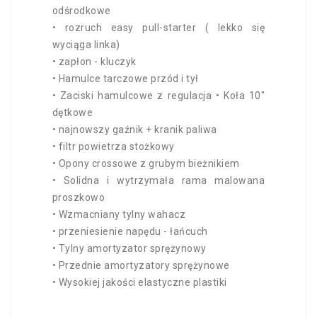
odśrodkowe
• rozruch easy pull-starter ( lekko się
wyciąga linka)
• zapłon - kluczyk
• Hamulce tarczowe przód i tył
• Zaciski hamulcowe z regulacja • Koła 10"
dętkowe
• najnowszy gaźnik + kranik paliwa
• filtr powietrza stożkowy
• Opony crossowe z grubym bieżnikiem
• Solidna i wytrzymała rama malowana
proszkowo
• Wzmacniany tylny wahacz
• przeniesienie napędu - łańcuch
• Tylny amortyzator sprężynowy
• Przednie amortyzatory sprężynowe
• Wysokiej jakości elastyczne plastiki