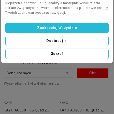
ulepszenia naszych usług, analizy a nastepnie wyświetlania
reklam związanych z Twoimi preferencjami na podstawie analizy
Twoich zachowań podczas nawigacji.
Zaakceptuj Wszystkie
QUADY
Dostosuj
Odrzuć
Istnieje 4 produktów.

Cena, rosnąco
Filtr
Wyświetlanie 1-4 z 4 elementów
KAYO
KAYO
KAYO AU300 T3B Quad Z
KAYO AU200 T3B Quad Z