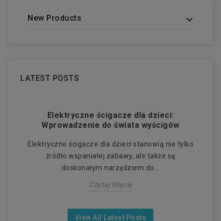
New Products
LATEST POSTS
:
Elektryczne ścigacze dla dzieci:
El
Wprowadzenie do świata wyścigów
 i
Elektryczne ścigacze dla dzieci stanowią nie tylko
E
źródło wspaniałej zabawy, ale także są
doskonałym narzędziem do...
Czytaj Więcej
View All Latest Posts