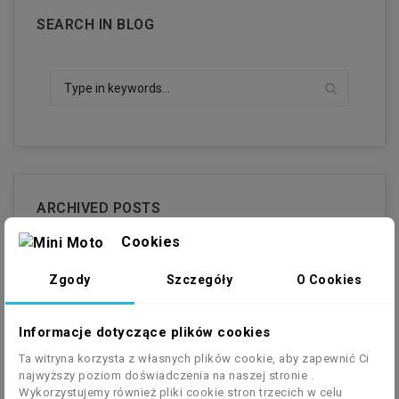
SEARCH IN BLOG
ARCHIVED POSTS
Cookies
Posted In 2023 (10)
Zgody
Szczegóły
O Cookies
Listopad (2)
Październik (2)
Wrzesień (1)
Informacje dotyczące plików cookies
Sierpień (3)
Ta witryna korzysta z własnych plików cookie, aby zapewnić Ci
Lipiec (2)
najwyższy poziom doświadczenia na naszej stronie .
Wykorzystujemy również pliki cookie stron trzecich w celu