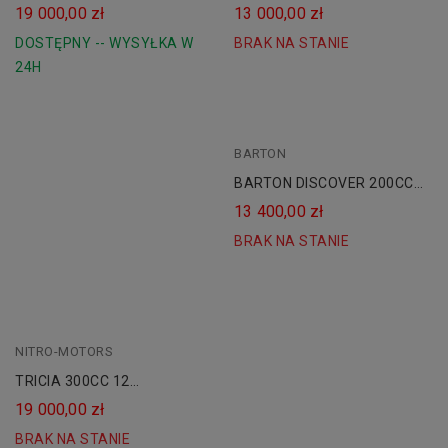
HOMOLOGACJĄ Kat. B1
HOMOLOGACJĄ Kat. B1
19 000,00 zł
13 000,00 zł
DOSTĘPNY -- WYSYŁKA W
BRAK NA STANIE
24H
BARTON
BARTON DISCOVER 200CC
HOMOLOGACJA AUTOMAT
13 400,00 zł
BRAK NA STANIE
NITRO-MOTORS
TRICIA 300CC 12
HOMOLOGACJA AUTOMAT
19 000,00 zł
CVT
BRAK NA STANIE