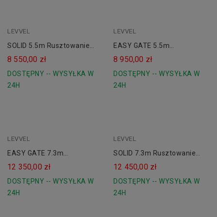
LEVVEL
LEVVEL
SOLID 5.5m Rusztowanie
EASY GATE 5.5m
Aluminiowe Jezdne LEVVEL
Rusztowanie Aluminiowe
8 550,00 zł
8 950,00 zł
550
Jezdne 550 LEVVEL
DOSTĘPNY -- WYSYŁKA W
DOSTĘPNY -- WYSYŁKA W
24H
24H
LEVVEL
LEVVEL
EASY GATE 7.3m
SOLID 7.3m Rusztowanie
Rusztowanie Aluminiowe
Aluminiowe Jezdne LEVVEL
12 350,00 zł
12 450,00 zł
Jezdne 730 LEVVEL
730
DOSTĘPNY -- WYSYŁKA W
DOSTĘPNY -- WYSYŁKA W
24H
24H