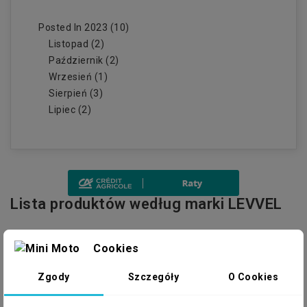
Posted In 2023 (10)
Listopad (2)
Październik (2)
Wrzesień (1)
Sierpień (3)
Lipiec (2)
Lista produktów według marki LEVVEL
Istnieje 10 produktów.
Cookies

Filtr
Cena, rosnąco
Zgody
Szczegóły
O Cookies
Wyświetlanie 1-10 z 10 elementów