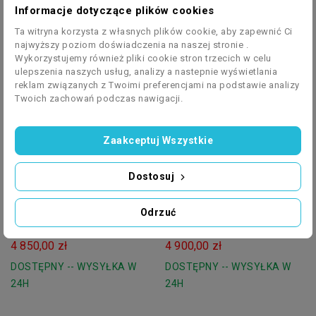
Informacje dotyczące plików cookies
Ta witryna korzysta z własnych plików cookie, aby zapewnić Ci
najwyższy poziom doświadczenia na naszej stronie .
LEVVEL
LEVVEL
Wykorzystujemy również pliki cookie stron trzecich w celu
EASY GATE 3m Rusztowanie
SOLID 3m Rusztowanie
ulepszenia naszych usług, analizy a nastepnie wyświetlania
reklam związanych z Twoimi preferencjami na podstawie analizy
Aluminiowe Jezdne 290
Aluminiowe Jezdne 290
2 350,00 zł
2 450,00 zł
Twoich zachowań podczas nawigacji.
LEVVEL
LEVVEL
DOSTĘPNY -- WYSYŁKA W
DOSTĘPNY -- WYSYŁKA W
24H
24H
Zaakceptuj Wszystkie
Dostosuj
LEVVEL
LEVVEL
Odrzuć
SOLID 4m Rusztowanie
EASY GATE 3.8m
Aluminiowe Jezdne LEVVEL
Rusztowanie Aluminiowe
4 850,00 zł
4 900,00 zł
380
Jezdne 380 LEVVEL
DOSTĘPNY -- WYSYŁKA W
DOSTĘPNY -- WYSYŁKA W
24H
24H