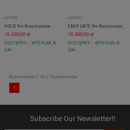
LEVVEL
LEVVEL
SOLID 9m Rusztowanie
EASY GATE 9m Rusztowanie
Aluminiowe Jezdne LEVVEL
Aluminiowe Jezdne 900
15 350,00 zł
15 500,00 zł
900
LEVVEL
DOSTĘPNY -- WYSYŁKA W
DOSTĘPNY -- WYSYŁKA W
24H
24H
Wyświetlanie 1-10 z 10 elementów
1
Subscribe Our Newsletter!!