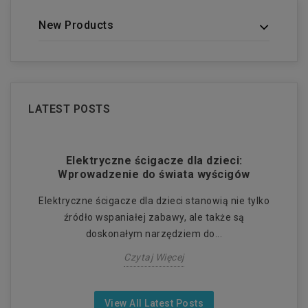
New Products
LATEST POSTS
:
Elektryczne ścigacze dla dzieci:
El
Wprowadzenie do świata wyścigów
 i
Elektryczne ścigacze dla dzieci stanowią nie tylko
E
źródło wspaniałej zabawy, ale także są
doskonałym narzędziem do...
Czytaj Więcej
View All Latest Posts