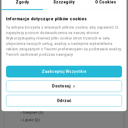
Zgody
Szczegóły
O Cookies
SEARCH IN BLOG
Informacje dotyczące plików cookies
Ta witryna korzysta z własnych plików cookie, aby zapewnić Ci
najwyższy poziom doświadczenia na naszej stronie .
Wykorzystujemy również pliki cookie stron trzecich w celu
ulepszenia naszych usług, analizy a nastepnie wyświetlania
reklam związanych z Twoimi preferencjami na podstawie analizy
Twoich zachowań podczas nawigacji.
ARCHIVED POSTS
Zaakceptuj Wszystkie
Posted In 2023 (10)
Dostosuj
Listopad (2)
Październik (2)
Odrzuć
Wrzesień (1)
Sierpień (3)
Lipiec (2)