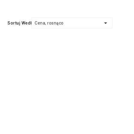

Cena, rosnąco
Sortuj Według: