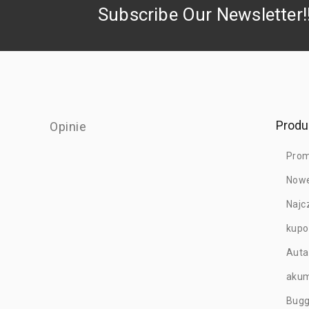
Subscribe Our Newsletter!
Produ
Opinie
Prom
Nowe
Najc
kup
Auta
akum
Bug