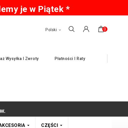
emy je w Piątek *
0
Polski
aż Wysyłka I Zwroty
Płatności I Raty
w.
AKCESORIA
CZĘŚCI