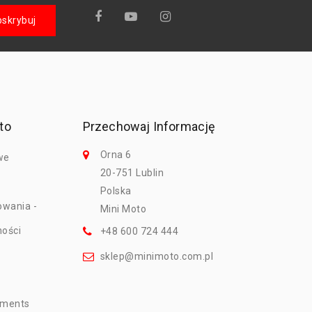
to
Przechowaj Informację
Orna 6
we
20-751 Lublin
Polska
owania -
Mini Moto
ności
+48 600 724 444
sklep@minimoto.com.pl
mments