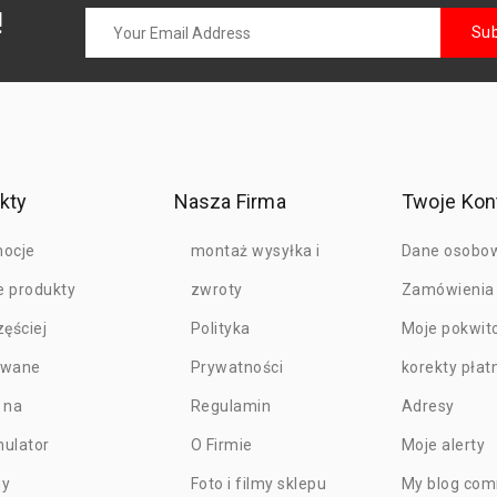
!
kty
Nasza Firma
Twoje Kon
ocje
montaż wysyłka i
Dane osobo
 produkty
zwroty
Zamówienia
zęściej
Polityka
Moje pokwit
owane
Prywatności
korekty płat
 na
Regulamin
Adresy
ulator
O Firmie
Moje alerty
gy
Foto i filmy sklepu
My blog co