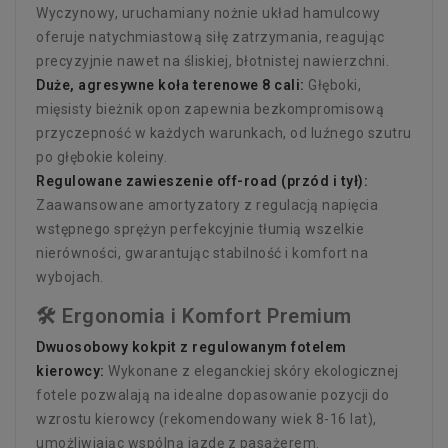
Wyczynowy, uruchamiany nożnie układ hamulcowy
oferuje natychmiastową siłę zatrzymania, reagując
precyzyjnie nawet na śliskiej, błotnistej nawierzchni.
Duże, agresywne koła terenowe 8 cali:
Głęboki,
mięsisty bieżnik opon zapewnia bezkompromisową
przyczepność w każdych warunkach, od luźnego szutru
po głębokie koleiny.
Regulowane zawieszenie off-road (przód i tył):
Zaawansowane amortyzatory z regulacją napięcia
wstępnego sprężyn perfekcyjnie tłumią wszelkie
nierówności, gwarantując stabilność i komfort na
wybojach.
🛠️ Ergonomia i Komfort Premium
Dwuosobowy kokpit z regulowanym fotelem
kierowcy:
Wykonane z eleganckiej skóry ekologicznej
fotele pozwalają na idealne dopasowanie pozycji do
wzrostu kierowcy (rekomendowany wiek 8-16 lat),
umożliwiając wspólną jazdę z pasażerem.