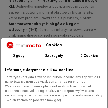
Niezawodny silnik 4-taktowy Loncin 125cc o mocy 9
KM:
Jednostka napędowa legendarnego producenta
zapewnia potężny moment obrotowy i brutalną siłę,
która bez problemu radzi sobie z piaskiem, błotem.
Automatyczna skrzynia biegów z biegiem
wstecznym (1+1):
Genialne i intuicyjne rozwiązanie –
brak manualnego sprzęgła pozwala skupić się
wyłącznie na torze jazdy, a funkcja wstecznego
Cookies
zapewnia pełną niezależność i łatwe manewrowanie w
ciasnych leśnych alejkach.
Zgody
Szczegóły
O Cookies
Elektryczny rozrusznik (E-Start):
Bezproblemowe i
błyskawiczne odpalanie za pomocą jednego przycisku,
Informacje dotyczące plików cookies
z którym poradzi sobie każdy młody kierowca, bez
konieczności siłowania się z szarpakiem.
Ta witryna korzysta z własnych plików cookie, aby zapewnić Ci
Maksymalna prędkość do 40 km/h:
Idealnie
najwyższy poziom doświadczenia na naszej stronie .
Wykorzystujemy również pliki cookie stron trzecich w celu
wyważona dynamika, która gwarantuje potężny
ulepszenia naszych usług, analizy a nastepnie wyświetlania
zastrzyk adrenaliny przy zachowaniu pełnej kontroli
reklam związanych z Twoimi preferencjami na podstawie analizy
nad pojazdem.
Twoich zachowań podczas nawigacji.