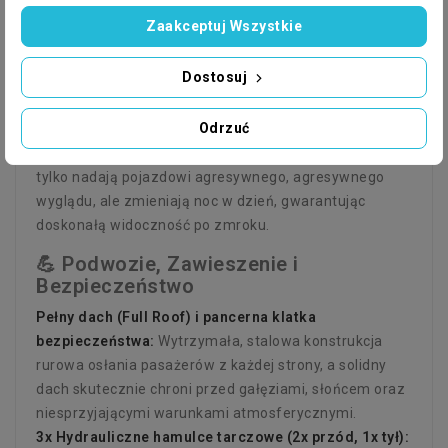
🔋 Układ Paliwowy i Oświetlenie LED
Zaakceptuj Wszystkie
Zasilanie czystą benzyną (4-takt):
Brak konieczności
przygotowywania mieszanek paliwowych – czysta,
Dostosuj
ekonomiczna eksploatacja i wysoka kultura pracy
silnika.
Odrzuć
Potężny system oświetlenia 4x LED Light:
Cztery
dachowe reflektory LED o ekstremalnej jasności nie
tylko nadają pojazdowi agresywnego, agresywnego
wyglądu, ale zmieniają noc w dzień, gwarantując
doskonałą widoczność po zmroku.
💪 Podwozie, Zawieszenie i
Bezpieczeństwo
Pełny dach (Full Roof) i pancerna klatka
bezpieczeństwa:
Wytrzymała, stalowa konstrukcja
rurowa osłania pasażerów z każdej strony, a solidny
dach skutecznie chroni przed gałęziami, słońcem oraz
niesprzyjającymi warunkami atmosferycznymi.
3x Hydrauliczne hamulce tarczowe (2x przód, 1x tył):