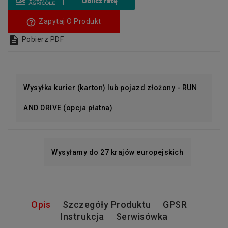
help_outline
Zapytaj O Produkt

Pobierz PDF
Wysyłka kurier (karton) lub pojazd złożony - RUN
AND DRIVE (opcja płatna)
Wysyłamy do 27 krajów europejskich
Opis
Szczegóły Produktu
GPSR
Instrukcja
Serwisówka