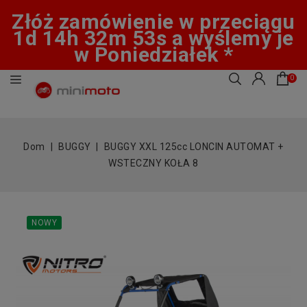
Złóż zamówienie w przeciągu
1d 14h 32m 53s a wyślemy je
w Poniedziałek *
0
Dom
BUGGY
BUGGY XXL 125cc LONCIN AUTOMAT +
WSTECZNY KOŁA 8
NOWY