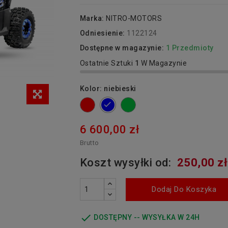
Marka:
NITRO-MOTORS
Odniesienie:
1122124
Dostępne w magazynie:
1 Przedmioty
Ostatnie Sztuki
1
W Magazynie
Kolor: niebieski
czerwony
zielony
niebieski
6 600,00 zł
Brutto
Koszt wysyłki od:
250,00 zł
Dodaj Do Koszyka

DOSTĘPNY -- WYSYŁKA W 24H