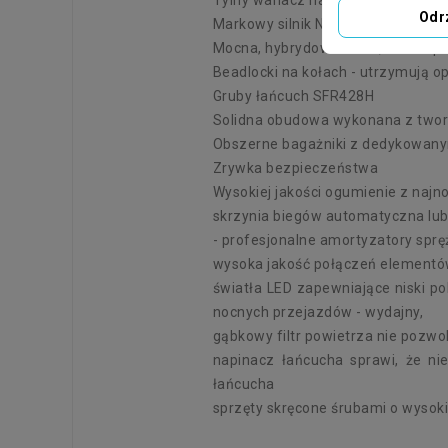
Odr
Markowy silnik NITRO-MOTORS 4T -
Mocna, hybrydowa rama, która sp
Beadlocki na kołach - utrzymują op
Gruby łańcuch SFR428H
Solidna obudowa wykonana z tworz
Obszerne bagażniki z dedykowan
Zrywka bezpieczeństwa
Wysokiej jakości ogumienie z najn
skrzynia biegów automatyczna lu
- profesjonalne amortyzatory sprę
wysoka jakość połączeń element
światła LED zapewniające niski p
nocnych przejazdów - wydajny,
gąbkowy filtr powietrza nie pozwol
napinacz łańcucha sprawi, że ni
łańcucha
sprzęty skręcone śrubami o wysoki