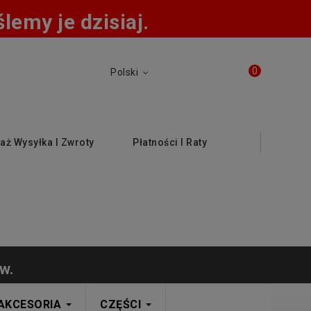
emy je dzisiaj.
0
Polski
aż Wysyłka I Zwroty
Płatności I Raty
w.
AKCESORIA
CZĘŚCI