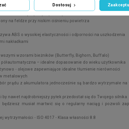
zuć
Dostosuj
Zaakceptu
 rekonstrukcja silnika Honda CUB
rosta nawet największym przeciążeniom
ony na feldze przy niskim ciśnieniu powietrza
ywa ABS o wysokiej elastyczności i odporności na uszkodzenia
ymi nakładkami
owszymi wzorami bieżników (Butterfly, Bighorn, Buffalo)
b półautomatyczna – idealne dopasowanie do wieku użytkownika
żynowo - olejowe zapewniające idealne tłumienie nierówności
ów metalowych
obór prądu z akumulatora jednocześnie są bardzo wytrzymałe n
i by nawet najdrobniejszy pyłek przedostał się do Twojego silnika
e będziesz musiał martwić się o regularny naciąg i pozwoli z
ej wytrzymałości - ISO 4017 - Klasa własności 8.8