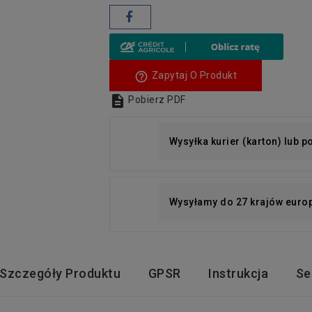
help_outline
Zapytaj O Produkt

Pobierz PDF
Wysyłka kurier (karton) lub 
Wysyłamy do 27 krajów euro
Szczegóły Produktu
GPSR
Instrukcja
Se