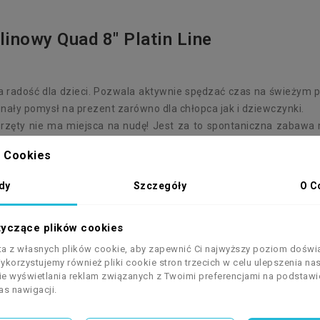
inowy Quad 8" Platin Line
 radość dla dzieci. Pozwala aktywnie spędzać czas na świeżym 
nały pomysł na prezent zarówno dla chłopca jak i dziewczynki.
sprzęty nie ma miejsca na nudę! Jest za to spontaniczna zaba
Cookies
dy
Szczegóły
O C
tyczące plików cookies
sta z własnych plików cookie, aby zapewnić Ci najwyższy poziom doświ
Wykorzystujemy również pliki cookie stron trzecich w celu ulepszenia na
nie wyświetlania reklam związanych z Twoimi preferencjami na podstawi
sażone w smarowniczki, dzięki czemu zapewnisz odpowiednie s
s nawigacji.
wym z smarowniczką