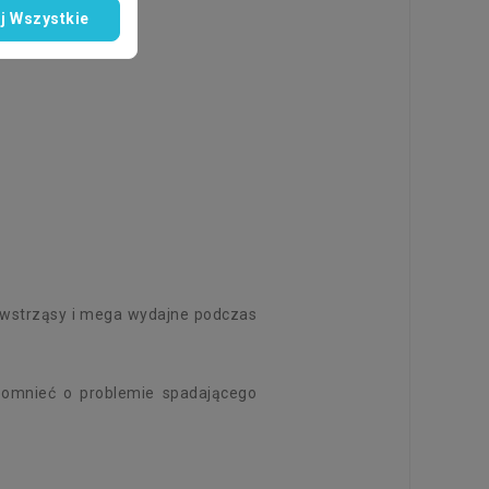
j Wszystkie
a wstrząsy i mega wydajne podczas
apomnieć o problemie spadającego