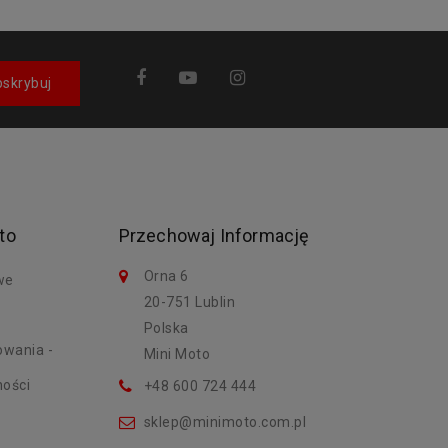
to
Przechowaj Informację
Orna 6
we
20-751 Lublin
Polska
owania -
Mini Moto
ności
+48 600 724 444
sklep@minimoto.com.pl