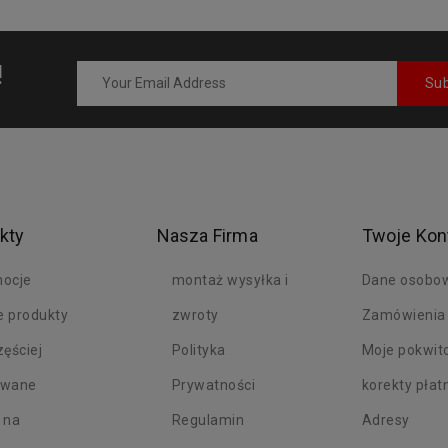
!
kty
Nasza Firma
Twoje Kon
ocje
montaż wysyłka i
Dane osobo
 produkty
zwroty
Zamówienia
zęściej
Polityka
Moje pokwit
owane
Prywatności
korekty płat
 na
Regulamin
Adresy