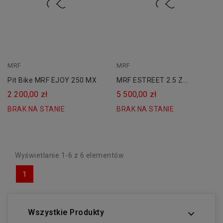
MRF
MRF
Pit Bike MRF EJOY 250 MX
MRF ESTREET 2.5 Z
HOMOLOGACJĄ Kat. AM / B
2 200,00 zł
5 500,00 zł
BRAK NA STANIE
BRAK NA STANIE
Wyświetlanie 1-6 z 6 elementów
1
Wszystkie Produkty