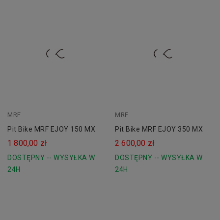
MRF
zielony
MRF
czarny
Pit Bike MRF EJOY 150 MX
Pit Bike MRF EJOY 350 MX
1 800,00 zł
2 600,00 zł
DOSTĘPNY -- WYSYŁKA W
DOSTĘPNY -- WYSYŁKA W
24H
24H