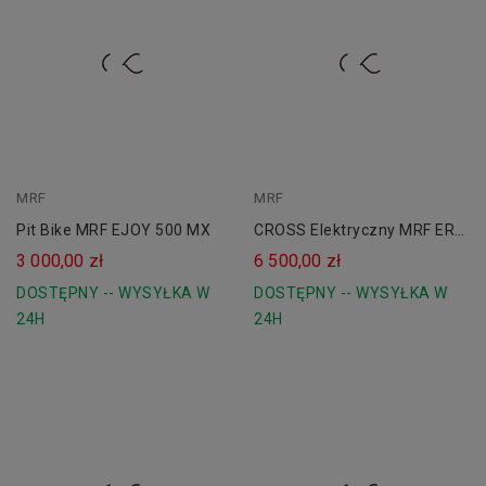
MRF
niebieski
MRF
Pit Bike MRF EJOY 500 MX
CROSS Elektryczny MRF ER
3.3 MX BIG
3 000,00 zł
6 500,00 zł
DOSTĘPNY -- WYSYŁKA W
DOSTĘPNY -- WYSYŁKA W
24H
24H