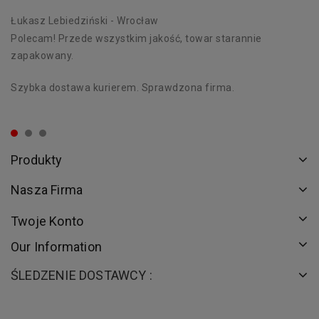
Łukasz Lebiedziński
- Wrocław
D
Polecam! Przede wszystkim jakość, towar starannie
Wy
zapakowany.
od
Szybka dostawa kurierem. Sprawdzona firma.
Dz
dn
Produkty
Nasza Firma
Twoje Konto
Our Information
ŚLEDZENIE DOSTAWCY :