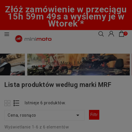
Złóż zamówienie w przeciągu
15h 59m 48s a wyślemy je w
Wtorek *
0
Dom
Marki
MRF
Lista produktów według marki MRF
Istnieje 6 produktów.

Filtr
Cena, rosnąco
Wyświetlanie 1-6 z 6 elementów