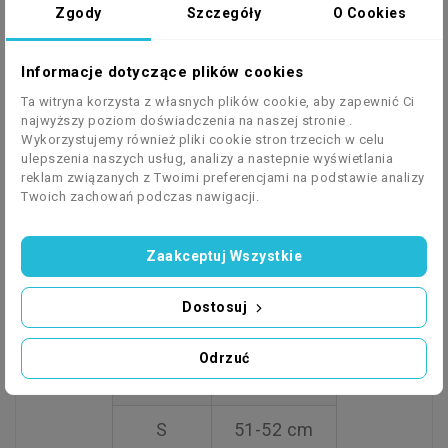
Wybierz kolor a następnie
Zgody
Szczegóły
O Cookies
rozmiar.
Informacje dotyczące plików cookies
Obwód głowy mierzymy nad uszami.
Ta witryna korzysta z własnych plików cookie, aby zapewnić Ci
najwyższy poziom doświadczenia na naszej stronie .
Wykorzystujemy również pliki cookie stron trzecich w celu
ulepszenia naszych usług, analizy a nastepnie wyświetlania
Opakowanie kartonowe oryginalne +
reklam związanych z Twoimi preferencjami na podstawie analizy
worek na kask GRATIS waga 1350 +-50g.
Twoich zachowań podczas nawigacji.
Zaakceptuj Wszystkie
Obwód
Dostosuj
Rozmiar
(cm)
Odrzuć
XS
49-50 cm
S
51-52 cm