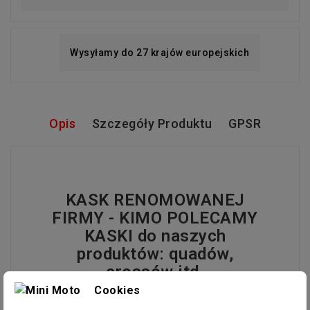
Wysyłamy do 27 krajów europejskich
Opis
Szczegóły Produktu
GPSR
KASK RENOMOWANEJ
FIRMY - KIMO POLECAMY
KASKI do naszych
produktów: quadów,
crossów itd.
Cookies