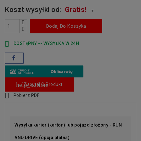
Koszt wysyłki od:
Gratis!
▼
Dodaj Do Koszyka

DOSTĘPNY -- WYSYŁKA W 24H
help_outline
Zapytaj O Produkt

Pobierz PDF
Wysyłka kurier (karton) lub pojazd złożony - RUN
AND DRIVE (opcja płatna)