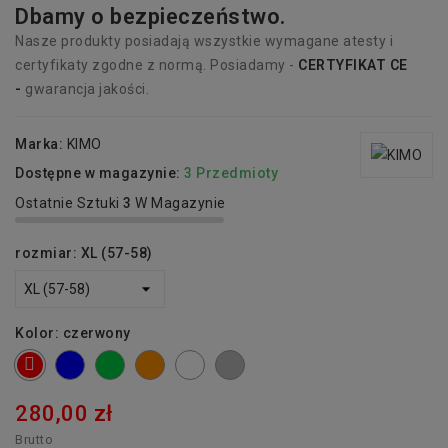
Dbamy o bezpieczeństwo.
Nasze produkty posiadają wszystkie wymagane atesty i
certyfikaty zgodne z normą. Posiadamy -
CERTYFIKAT CE
-
gwarancja jakości.
Marka:
KIMO
Dostępne w magazynie:
3 Przedmioty
Ostatnie Sztuki
3
W Magazynie
rozmiar: XL (57-58)
Kolor: czerwony
niebieski
zielony
pomarańczowy
biały
srebrny
czerwony
280,00 zł
Brutto