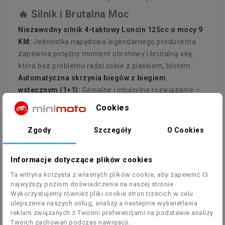
🔥 Silnik i Brutalna Moc
Niezawodny silnik 4-taktowy Loncin 125cc o mocy 9
KM:
Jednostka napędowa legendarnego producenta
zapewnia potężny moment obrotowy i brutalną siłę,
która bez problemu radzi sobie z piaskiem, błotem.
Automatyczna skrzynia biegów z biegiem
wstecznym (1+1):
Genialne i intuicyjne rozwiązanie –
brak manualnego sprzęgła pozwala skupić się
Cookies
wyłącznie na torze jazdy, a funkcja wstecznego
zapewnia pełną niezależność i łatwe manewrowanie w
Zgody
Szczegóły
O Cookies
ciasnych leśnych alejkach.
Elektryczny rozrusznik (E-Start):
Bezproblemowe i
Informacje dotyczące plików cookies
błyskawiczne odpalanie za pomocą jednego przycisku,
z którym poradzi sobie każdy młody kierowca, bez
Ta witryna korzysta z własnych plików cookie, aby zapewnić Ci
najwyższy poziom doświadczenia na naszej stronie .
konieczności siłowania się z szarpakiem.
Wykorzystujemy również pliki cookie stron trzecich w celu
Maksymalna prędkość do 40 km/h:
Idealnie
ulepszenia naszych usług, analizy a nastepnie wyświetlania
wyważona dynamika, która gwarantuje potężny
reklam związanych z Twoimi preferencjami na podstawie analizy
zastrzyk adrenaliny przy zachowaniu pełnej kontroli
Twoich zachowań podczas nawigacji.