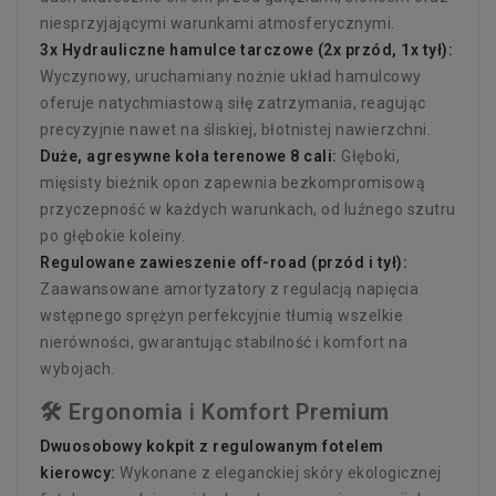
niesprzyjającymi warunkami atmosferycznymi.
3x Hydrauliczne hamulce tarczowe (2x przód, 1x tył):
Wyczynowy, uruchamiany nożnie układ hamulcowy
oferuje natychmiastową siłę zatrzymania, reagując
precyzyjnie nawet na śliskiej, błotnistej nawierzchni.
Duże, agresywne koła terenowe 8 cali:
Głęboki,
mięsisty bieżnik opon zapewnia bezkompromisową
przyczepność w każdych warunkach, od luźnego szutru
po głębokie koleiny.
Regulowane zawieszenie off-road (przód i tył):
Zaawansowane amortyzatory z regulacją napięcia
wstępnego sprężyn perfekcyjnie tłumią wszelkie
nierówności, gwarantując stabilność i komfort na
wybojach.
🛠️ Ergonomia i Komfort Premium
Dwuosobowy kokpit z regulowanym fotelem
kierowcy:
Wykonane z eleganckiej skóry ekologicznej