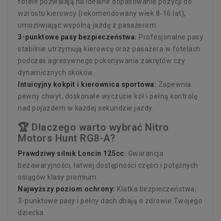
fotele pozwalają na idealne dopasowanie pozycji do
wzrostu kierowcy (rekomendowany wiek 8-16 lat),
umożliwiając wspólną jazdę z pasażerem.
3-punktowe pasy bezpieczeństwa:
Profesjonalne pasy
stabilnie utrzymują kierowcę oraz pasażera w fotelach
podczas agresywnego pokonywania zakrętów czy
dynamicznych skoków.
Intuicyjny kokpit i kierownica sportowa:
Zapewnia
pewny chwyt, doskonałe wyczucie kół i pełną kontrolę
nad pojazdem w każdej sekundzie jazdy.
🏆 Dlaczego warto wybrać Nitro
Motors Hunt RG8-A?
Prawdziwy silnik Loncin 125cc:
Gwarancja
bezawaryjności, łatwej dostępności części i potężnych
osiągów klasy premium.
Najwyższy poziom ochrony:
Klatka bezpieczeństwa,
3-punktowe pasy i pełny dach dbają o zdrowie Twojego
dziecka.