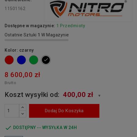
11501162
Dostępne w magazynie:
1 Przedmioty
Ostatnie Sztuki
1
W Magazynie
Kolor: czarny
czerwony
niebieski
zielony
czarny
8 600,00 zł
Brutto
Koszt wysyłki od:
400,00 zł
▼
Dodaj Do Koszyka

DOSTĘPNY -- WYSYŁKA W 24H