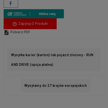
help_outline
Zapytaj O Produkt

Pobierz PDF
Wysyłka kurier (karton) lub pojazd złożony - RUN
AND DRIVE (opcja płatna)
Wysyłamy do 27 krajów europejskich