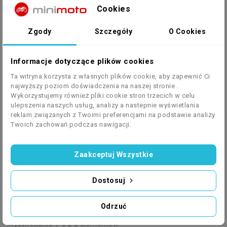
Cookies
Posted In 2023 (10)
Zgody
Szczegóły
O Cookies
Listopad (2)
Październik (2)
Wrzesień (1)
Informacje dotyczące plików cookies
Sierpień (3)
Ta witryna korzysta z własnych plików cookie, aby zapewnić Ci
Lipiec (2)
najwyższy poziom doświadczenia na naszej stronie .
Wykorzystujemy również pliki cookie stron trzecich w celu
ulepszenia naszych usług, analizy a nastepnie wyświetlania
reklam związanych z Twoimi preferencjami na podstawie analizy
Twoich zachowań podczas nawigacji.
Lista produktów według marki Zipp
Zaakceptuj Wszystkie
Dostosuj
Istnieje 3 produktów.

Filtr
Cena, rosnąco
Odrzuć
Wyświetlanie 1-3 z 3 elementów