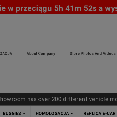
e w przeciągu 5h 41m 51s a wyśl
GACJA
About Company
Store Photos And Videos
howroom has over 200 different vehicle m
BUGGIES
HOMOLOGACJA
REPLICA E-CAR