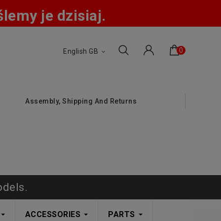
emy je dzisiaj.
0
English GB
Assembly, Shipping And Returns
odels.
ACCESSORIES
PARTS