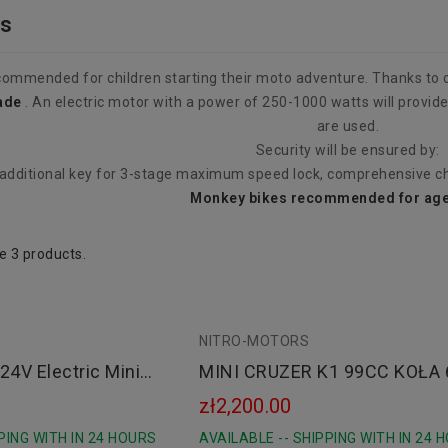
es
ommended for children starting their moto adventure. Thanks to c
ade
. An electric motor with a power of 250-1000 watts will provide 
are used.
Security will be ensured by:
additional key for 3-stage maximum speed lock, comprehensive cha
Monkey bikes
recommended for ages
e 3 products.
NITRO-MOTORS
red
blue
24V Electric Mini
MINI CRUZER K1 99CC KOŁA 
green
dren
zł2,200.00
orange
PING WITH IN 24 HOURS
AVAILABLE -- SHIPPING WITH IN 24 
pink