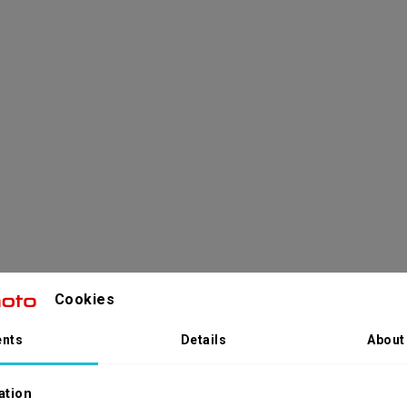
Cookies
nts
Details
About
ation