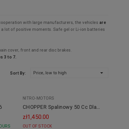
ooperation with large manufacturers, the vehicles
are
a lot of positive moments. Safe gel or Li-ion batteries
in cover, front and rear disc brakes.
 3 to 7.

Price, low to high
Sort By:
NITRO-MOTORS
Black
6
CHOPPER Spalinowy 50 Cc Dla
Dzieci
zł1,450.00
HOURS
OUT OF STOCK