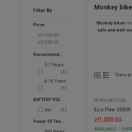
Monkey bik
Filter By
Monkey bikes
rec
Price
safe and well-m
zł1,000.00 -
zł2,200.00
Recommended Age Of The Child
3-7 Years
(1)
There ar
6-10 Years
(1)
BATTERY VOLTAGE
NITRO-MOTORS
Eco Flee 300W 
24v
(1)
Cross For Chil
zł1,000.00
Power Of The Electric Motor
AVAILABLE -- SHIP
300 Watts