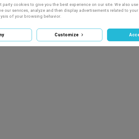
st party cookies to give you the best experience on our site. We also use 
e our services, analyze and then display advertisements related to your
Dlaczego auto
Crossy
Podstawy
ysis of your browsing behavior.
na akumulator
elektryczne dla
konserwacji
to idealny
dzieci - poznaj
quada - jak db
prezent dla
ich zalety
o swój pojazd
ny
Customize
Acce
Twojego
dziecka?
Współczesne dzieci
Quady zdobywa
mają dostęp do
coraz większą
Każde dziecko
szerokiej gamy
popularność wśr
marzy o własnym
zabawek i
entuzjastów
pojeździe, którym
urządzeń, które
sportów
mógłby jeździć po
były nieosiągalne
motorowych i os
podwórku czy
dla poprzednich
szukających
parku. Współczesny
pokoleń....
alternatywnego..
rynek zabawek...
Czytaj Więcej
Czytaj Więcej
Czytaj Więcej