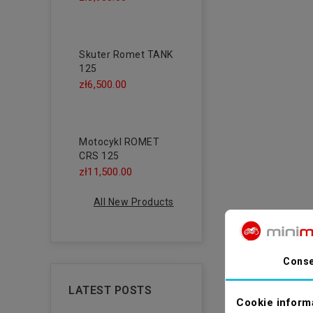
Skuter Romet TANK
125
zł6,500.00
Motocykl ROMET
CRS 125
zł11,500.00
All New Products
Conse
LATEST POSTS
Cookie inform