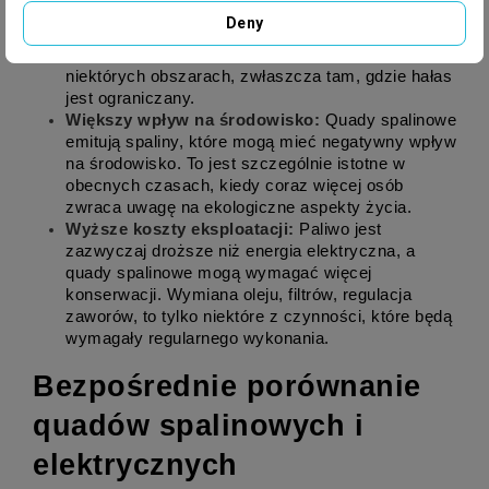
Wady quadów spalinowych
Deny
Większy hałas:
 Quady spalinowe są zazwyczaj 
głośniejsze, co może być problematyczne w 
niektórych obszarach, zwłaszcza tam, gdzie hałas 
jest ograniczany.
Większy wpływ na środowisko:
 Quady spalinowe 
emitują spaliny, które mogą mieć negatywny wpływ 
na środowisko. To jest szczególnie istotne w 
obecnych czasach, kiedy coraz więcej osób 
zwraca uwagę na ekologiczne aspekty życia.
Wyższe koszty eksploatacji:
 Paliwo jest 
zazwyczaj droższe niż energia elektryczna, a 
quady spalinowe mogą wymagać więcej 
konserwacji. Wymiana oleju, filtrów, regulacja 
zaworów, to tylko niektóre z czynności, które będą 
wymagały regularnego wykonania.
Bezpośrednie porównanie 
quadów spalinowych i 
elektrycznych