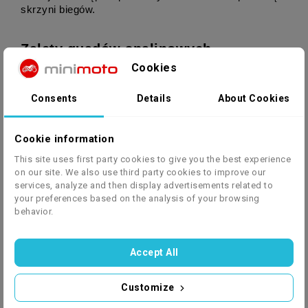
skrzyni biegów.
Zalety quadów spalinowych
Dłuższy zasięg:
 Dzięki większej pojemności 
Cookies
zbiornika na paliwo, quady spalinowe zazwyczaj 
oferują dłuższy zasięg. Możliwość szybkiego 
Consents
Details
About Cookies
uzupełnienia paliwa sprawia, że są one 
doskonałym wyborem dla długich wycieczek 
terenowych.
Cookie information
Więcej mocy:
 Quady spalinowe często mają 
This site uses first party cookies to give you the best experience
więcej mocy, co przekłada się na lepszą 
on our site. We also use third party cookies to improve our
wydajność, zwłaszcza na trudnym terenie. To 
services, analyze and then display advertisements related to
oznacza, że są one w stanie poradzić sobie z 
your preferences based on the analysis of your browsing
trudniejszymi przeszkodami i stromymi 
behavior.
wzniesieniami.
Szybsze tankowanie
: W porównaniu do czasu 
ładowania baterii w quadach elektrycznych, 
Accept All
tankowanie quadu spalinowego jest zazwyczaj 
szybsze. Możesz szybko zatankować paliwo i 
kontynuować jazdę bez długiego oczekiwania.
Customize