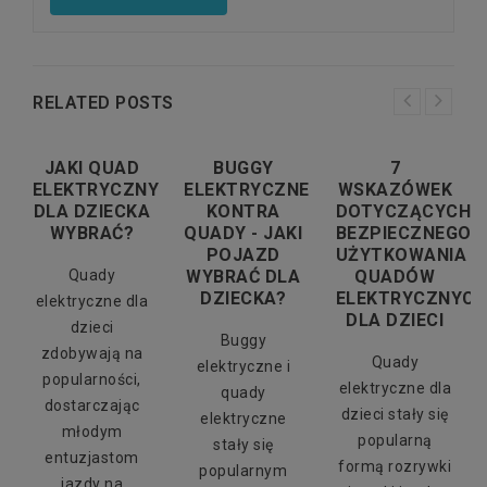
RELATED POSTS
E
JAKI QUAD
BUGGY
7
ELEKTRYCZNY
ELEKTRYCZNE
WSKAZÓWEK
DLA DZIECKA
KONTRA
DOTYCZĄCYCH
WYBRAĆ?
QUADY - JAKI
BEZPIECZNEGO
POJAZD
UŻYTKOWANIA
Quady
WYBRAĆ DLA
QUADÓW
DZIECKA?
ELEKTRYCZNYC
elektryczne dla
DLA DZIECI
dzieci
Buggy
zdobywają na
Quady
elektryczne i
popularności,
elektryczne dla
quady
dostarczając
dzieci stały się
elektryczne
młodym
popularną
stały się
entuzjastom
formą rozrywki
popularnym
jazdy na