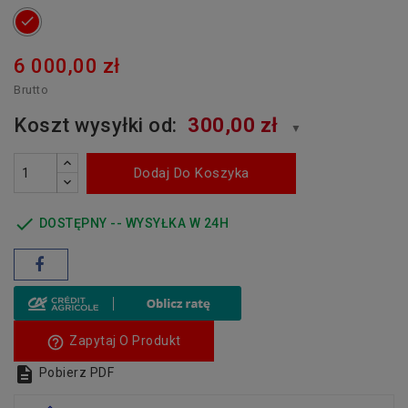
czerwony
6 000,00 zł
Brutto
Koszt wysyłki od:
300,00 zł
▼
Dodaj Do Koszyka

DOSTĘPNY -- WYSYŁKA W 24H
help_outline
Zapytaj O Produkt

Pobierz PDF