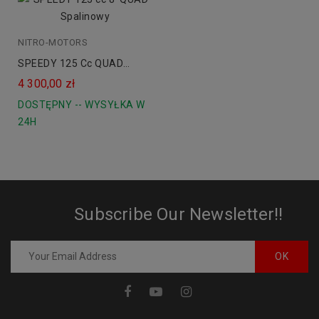
NITRO-MOTORS
czerwony
niebieski
SPEEDY 125 Cc QUAD
zielony
Spalinowy Automat Koła 8
4 300,00 zł
pomarańczowy
DOSTĘPNY -- WYSYŁKA W
24H
Subscribe Our Newsletter!!