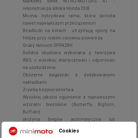
Markowy silnik NITRO-MOTORS 4T -
rekonstrukcja silnika Honda CUB
Mocna, hybrydowa rama, która sprosta
nawet największym przeciążeniom
Beadlocki na kołach - utrzymują opony na
feldze przy niskim ciśnieniu powietrza
Gruby łańcuch SFR428H
Solidna obudowa wykonana z tworzywa
ABS o wysokiej elastyczności i odporności
na uszkodzenia
Obszerne bagażniki z dedykowanymi
nakładkami
Zrywka bezpieczeństwa
Wysokiej jakości ogumienie z najnowszymi
wzorami bieżników (Butterfly, Bighorn,
Buffalo)
skrzynia biegów automatyczna lub
półautomatyczna – idealne dopasowanie
Cookies
do wieku użytkownika