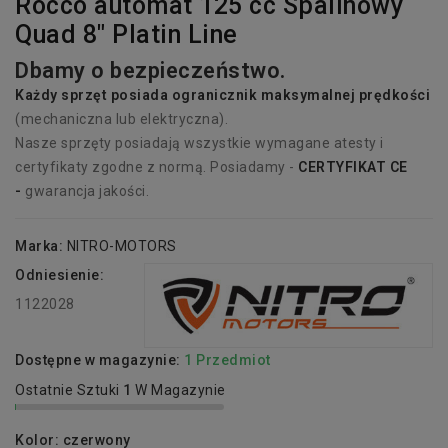
Rocco automat 125 cc Spalinowy
Quad 8" Platin Line
Dbamy o bezpieczeństwo.
Każdy sprzęt p
osiada
ogranicznik maksymalnej prędkości
(mechaniczna lub elektryczna).
Nasze sprzęty posiadają wszystkie wymagane atesty i
certyfikaty zgodne z normą. Posiadamy -
CERTYFIKAT CE
-
gwarancja jakości.
Marka:
NITRO-MOTORS
Odniesienie:
1122028
Dostępne w magazynie:
1 Przedmiot
Ostatnie Sztuki
1
W Magazynie
Kolor: czerwony