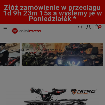
Złóż zamówienie w przeciągu
1d 9h 23m 15s a wyślemy je w
Poniedziałek *
0
Dom
QUADY
Rocco automat 125 cc Spalinowy Quad 8"
Platin Line