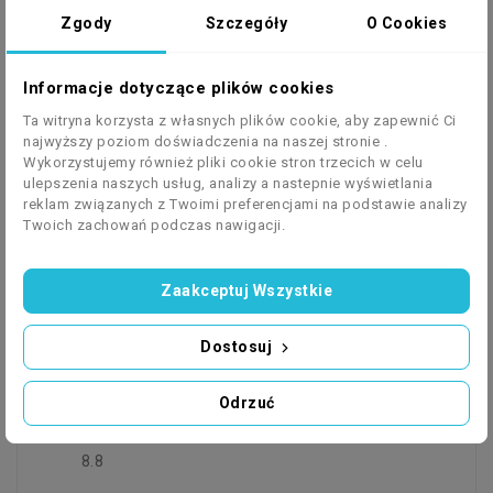
- profesjonalne amortyzatory sprężynowo -
Zgody
Szczegóły
O Cookies
olejowe zapewniające idealne tłumienie
nierówności wysoka jakość połączeń
Informacje dotyczące plików cookies
elementów metalowych
światła LED zapewniające niski pobór prądu
Ta witryna korzysta z własnych plików cookie, aby zapewnić Ci
najwyższy poziom doświadczenia na naszej stronie .
z akumulatora jednocześnie są bardzo
Wykorzystujemy również pliki cookie stron trzecich w celu
wytrzymałe na wstrząsy i mega wydajne
ulepszenia naszych usług, analizy a nastepnie wyświetlania
podczas nocnych przejazdów - wydajny,
reklam związanych z Twoimi preferencjami na podstawie analizy
gąbkowy filtr powietrza nie pozwoli by
Twoich zachowań podczas nawigacji.
nawet najdrobniejszy pyłek przedostał się
do Twojego silnika
Zaakceptuj Wszystkie
napinacz łańcucha sprawi, że nie będziesz
musiał martwić się o regularny naciąg i
Dostosuj
pozwoli zapomnieć o problemie
spadającego łańcucha
Odrzuć
sprzęty skręcone śrubami o wysokiej
wytrzymałości - ISO 4017 - Klasa własności
8.8