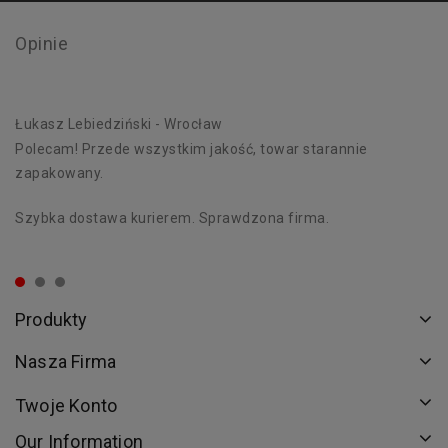
Opinie
Łukasz Lebiedziński
- Wrocław
D
Polecam! Przede wszystkim jakość, towar starannie
Wy
zapakowany.
od
Szybka dostawa kurierem. Sprawdzona firma.
Dz
dn
Produkty
Nasza Firma
Twoje Konto
Our Information