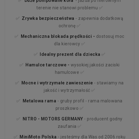
✅
Duże pompowane koła
- jazda po nierównym
terenie nie stanowi problemu ✅
✅
Zrywka bezpieczeństwa
- zapewnia dodatkową
ochronę ✅
✅
Mechaniczna blokada prędkości -
dostosuj moc
dla kierowcy ✅
✅
Idealny prezent dla dziecka
✅
✅
Hamulce tarczowe -
wysokiej jakości zaciski
hamulcowe ✅
✅
Mocne i wytrzymałe zawieszenie
- stawiamy na
jakość i wytrzymałość ✅
✅
Metalowa rama
- gruby profil - rama malowana
proszkowo ✅
✅
NITRO - MOTORS
GERMANY
- producent godny
zaufania ✅
✅
MiniMoto Polska
- jesteśmy dla Was od 2006 roku