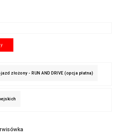
ny
pojazd złożony - RUN AND DRIVE (opcja płatna)
pejskich
rwisówka