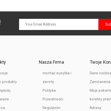
!
kty
Nasza Firma
Twoje Kon
ocje
montaż wysyłka i
Dane osobo
 produkty
zwroty
Zamówienia
zęściej
Polityka
Moje pokwit
owane
Prywatności
korekty płat
 na
Regulamin
Adresy