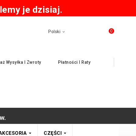
emy je dzisiaj.
0
Polski
aż Wysyłka I Zwroty
Płatności I Raty
w.
AKCESORIA
CZĘŚCI