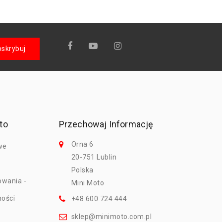
to
Przechowaj Informację
Orna 6
we
20-751 Lublin
Polska
owania -
Mini Moto
ności
+48 600 724 444
sklep@minimoto.com.pl