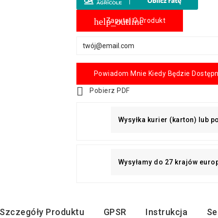
help_outline
Zapytaj O Produkt
Powiadom Mnie Kiedy Będzie Dostęp

Pobierz PDF
Wysyłka kurier (karton) lub 
Wysyłamy do 27 krajów euro
Szczegóły Produktu
GPSR
Instrukcja
Se