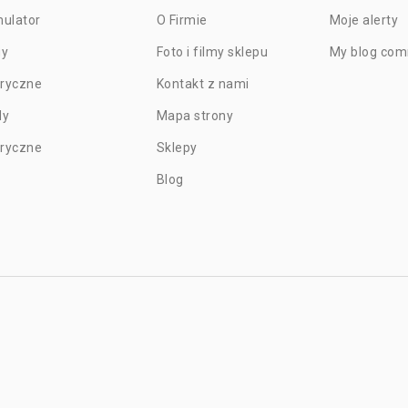
ulator
O Firmie
Moje alerty
gy
Foto i filmy sklepu
My blog co
tryczne
Kontakt z nami
dy
Mapa strony
tryczne
Sklepy
Blog