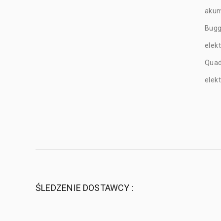
akum
Bug
elek
Qua
elek
ŚLEDZENIE DOSTAWCY :