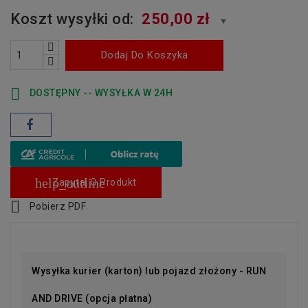
Koszt wysyłki od:
250,00 zł
▼
Dodaj Do Koszyka

DOSTĘPNY -- WYSYŁKA W 24H
help_outline
Zapytaj O Produkt

Pobierz PDF
Wysyłka kurier (karton) lub pojazd złożony - RUN
AND DRIVE (opcja płatna)