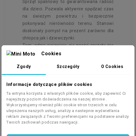
Sprzęt spalinowy to gwarantowana radość
dla dzieci. Pozwala aktywnie spędzać czas
na świeżym powietrzu i bezpiecznie
pokonywać nierówności terenu. Stanowi
doskonały pomysł na prezent zarówno dla
chłopca jak i dziewczynki.
Tam, gdzie pojawiają się nasze sprzęty nie
ma miejsca na nudę! Jest za to
Cookies
spontaniczna zabawa mnóstwo nowych
Zgody
Szczegóły
O Cookies
wrażeń każdego dnia i niezapomniane
przeżycia.
Informacje dotyczące plików cookies
Ta witryna korzysta z własnych plików cookie, aby zapewnić Ci
najwyższy poziom doświadczenia na naszej stronie .
Wykorzystujemy również pliki cookie stron trzecich w celu
ulepszenia naszych usług, analizy a nastepnie wyświetlania
reklam związanych z Twoimi preferencjami na podstawie analizy
Twoich zachowań podczas nawigacji.