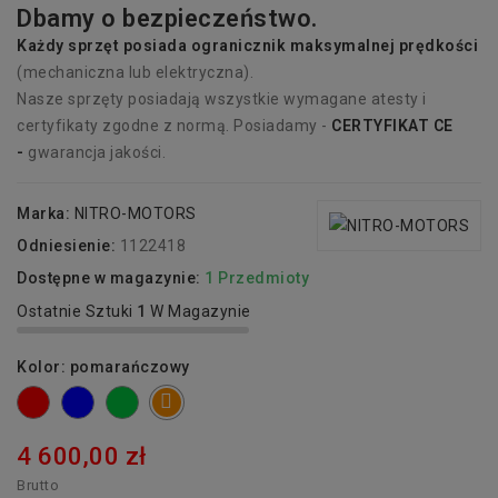
Dbamy o bezpieczeństwo.
Każdy sprzęt p
osiada
ogranicznik maksymalnej prędkości
(mechaniczna lub elektryczna).
Nasze sprzęty posiadają wszystkie wymagane atesty i
certyfikaty zgodne z normą. Posiadamy -
CERTYFIKAT CE
-
gwarancja jakości.
Marka:
NITRO-MOTORS
Odniesienie:
1122418
Dostępne w magazynie:
1 Przedmioty
Ostatnie Sztuki
1
W Magazynie
Kolor: pomarańczowy
czerwony
niebieski
zielony
pomarańczowy
4 600,00 zł
Brutto