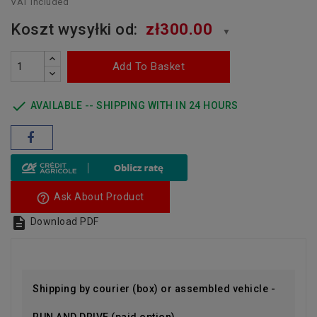
VAT included
Koszt wysyłki od:
zł300.00
▼
Add To Basket

AVAILABLE -- SHIPPING WITH IN 24 HOURS
help_outline
Ask About Product

Download PDF
Shipping by courier (box) or assembled vehicle -
RUN AND DRIVE (paid option)