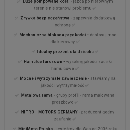
✅
Duże pompowane koła
- jazda po nierównym
terenie nie stanowi problemu ✅
✅
Zrywka bezpieczeństwa
- zapewnia dodatkową
ochronę ✅
✅
Mechaniczna blokada prędkości -
dostosuj moc
dla kierowcy ✅
✅
Idealny prezent dla dziecka
✅
✅
Hamulce tarczowe -
wysokiej jakości zaciski
hamulcowe ✅
✅
Mocne i wytrzymałe zawieszenie
- stawiamy na
jakość i wytrzymałość ✅
✅
Metalowa rama
- gruby profil - rama malowana
proszkowo ✅
✅
NITRO - MOTORS
GERMANY
- producent godny
zaufania ✅
✅
MiniMoto Polska
- jesteśmy dla Was od 2006 roku