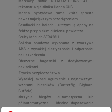
Markowy silnik NITRO-MOTORS 4T -
rekonstrukcja silnika Honda CUB
Mocna, hybrydowa rama, która sprosta
nawet największym przeciążeniom
Beadlocki na kołach - utrzymują opony na
feldze przy niskim ciśnieniu powietrza
Gruby łańcuch SFR428H
Solidna obudowa wykonana z tworzywa
ABS o wysokiej elastyczności i odporności
na uszkodzenia
Obszerne bagażniki z dedykowanymi
nakładkami
Zrywka bezpieczeństwa
Wysokiej jakości ogumienie z najnowszymi
wzorami bieżników (Butterfly, Bighorn,
Buffalo)
skrzynia biegów automatyczna lub
półautomatyczna – idealne dopasowanie
do wieku użytkownika