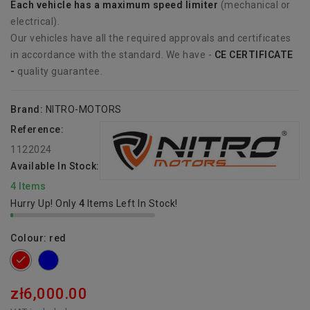
Each vehicle has
a
maximum speed limiter
(mechanical or
electrical).
Our vehicles have all the required approvals and certificates
in accordance with the standard. We have -
CE CERTIFICATE
-
quality guarantee.
Brand:
NITRO-MOTORS
Reference:
1122024
Available In Stock:
4 Items
Hurry Up! Only
4
Items Left In Stock!
Colour: red
blue
red
zł6,000.00