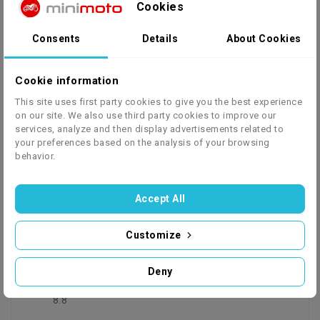
Cookies
- profesjonalne amortyzatory sprężynowo -
olejowe zapewniające idealne tłumienie
Consents
Details
About Cookies
nierówności wysoka jakość połączeń
elementów metalowych
światła LED zapewniające niski pobór prądu
Cookie information
z akumulatora jednocześnie są bardzo
This site uses first party cookies to give you the best experience
wytrzymałe na wstrząsy i mega wydajne
on our site. We also use third party cookies to improve our
podczas nocnych przejazdów - wydajny,
services, analyze and then display advertisements related to
your preferences based on the analysis of your browsing
gąbkowy filtr powietrza nie pozwoli by
behavior.
nawet najdrobniejszy pyłek przedostał się
do Twojego silnika
napinacz łańcucha sprawi, że nie będziesz
Accept All
musiał martwić się o regularny naciąg i
pozwoli zapomnieć o problemie
Customize
spadającego łańcucha
pojazdy skręcone śrubami o wysokiej
Deny
wytrzymałości - ISO 4017 - Klasa własności
8.8