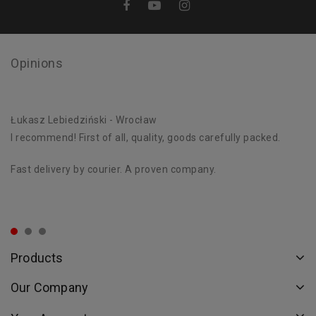
Opinions
Łukasz Lebiedziński
- Wrocław
D
I recommend! First of all, quality, goods carefully packed.
Ex
st
Fast delivery by courier. A proven company.
Th
or
Products
Our Company