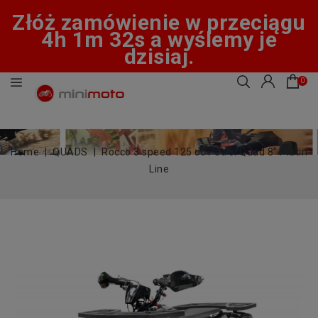
Złóż zamówienie w przeciągu
4h 1m 32s a wyślemy je
dzisiaj.
0
Home
QUADS
Rocco 3 speed 125 cc Petrol Quad 8" Platin
Line