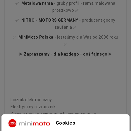
✅
Metalowa rama
- gruby profil - rama malowana
proszkowo ✅
✅
NITRO - MOTORS
GERMANY
- producent godny
zaufania ✅
✅
MiniMoto Polska
- jesteśmy dla Was od 2006 roku
✅
▶️
Zapraszamy - dla każdego - coś fajnego
▶️
Licznik elektroniczny
Elektryczny rozrusznik
Zawieszenie na sworzniach wyposażone w
smarowniczki, dzięki czemu zapewnisz odpowiednie
Cookies
smarowanie i wydłużysz żywotność końcówek.