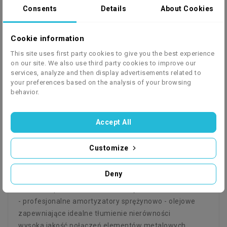
Tylny wahacz na łożysku igiełkowym z smarowniczką
Consents
Details
About Cookies
Markowy silnik NITRO-MOTORS 4T - rekonstrukcja
silnika Honda CUB
Cookie information
Mocna, hybrydowa rama, która sprosta nawet
This site uses first party cookies to give you the best experience
największym przeciążeniom
on our site. We also use third party cookies to improve our
Beadlocki na kołach - utrzymują opony na feldze przy
services, analyze and then display advertisements related to
niskim ciśnieniu powietrza
your preferences based on the analysis of your browsing
Gruby łańcuch SFR428H
behavior.
Solidna obudowa wykonana z tworzywa ABS o
wysokiej elastyczności i odporności na uszkodzenia
Accept All
Obszerne bagażniki z dedykowanymi nakładkami
Zrywka bezpieczeństwa
Customize
Wysokiej jakości ogumienie z najnowszymi wzorami
bieżników (Butterfly, Bighorn, Buffalo)
Deny
skrzynia biegów automatyczna lub półautomatyczna –
idealne dopasowanie do wieku użytkownika
- profesjonalne amortyzatory sprężynowo - olejowe
zapewniające idealne tłumienie nierówności
wysoka jakość połączeń elementów metalowych