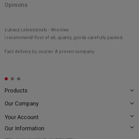
Opinions
Łukasz Lebiedziński
- Wrocław
D
I recommend! First of all, quality, goods carefully packed.
Ex
st
Fast delivery by courier. A proven company.
Th
or
Products
Our Company
Your Account
Our Information