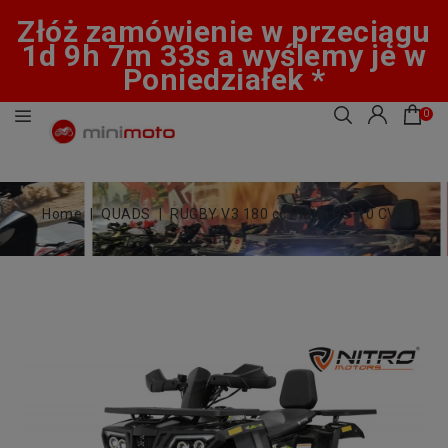
Złóż zamówienie w przeciągu
1d 9h 7m 32s a wyślemy je w
Poniedziałek *
0
Home
QUADS
RUGBY V3 180 cc Platin RS-10 CVT