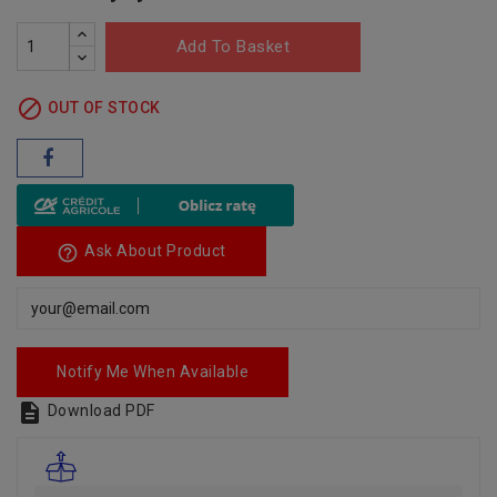
Add To Basket

OUT OF STOCK
help_outline
Ask About Product
Notify Me When Available

Download PDF