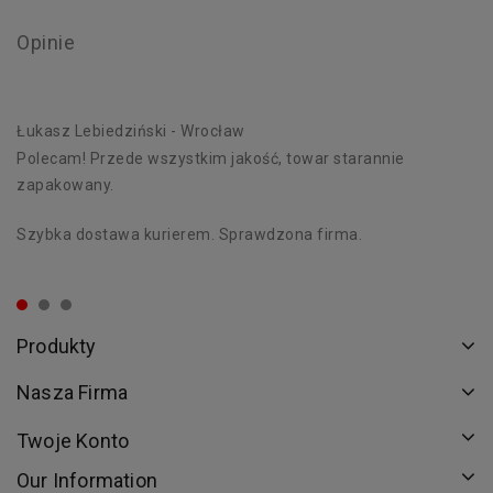
Opinie
Łukasz Lebiedziński
- Wrocław
D
Polecam! Przede wszystkim jakość, towar starannie
Wy
zapakowany.
od
Szybka dostawa kurierem. Sprawdzona firma.
Dz
dn
Produkty
Nasza Firma
Twoje Konto
Our Information