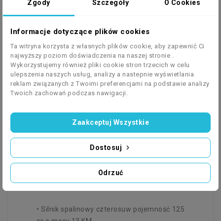
Zgody
Szczegóły
O Cookies
Sprzęt spalinowy to gwarantowana radość
dla dzieci. Pozwala aktywnie spędzać czas
Informacje dotyczące plików cookies
na świeżym powietrzu i bezpiecznie
Ta witryna korzysta z własnych plików cookie, aby zapewnić Ci
pokonywać nierówności terenu. Stanowi
najwyższy poziom doświadczenia na naszej stronie .
doskonały pomysł na prezent zarówno dla
Wykorzystujemy również pliki cookie stron trzecich w celu
ulepszenia naszych usług, analizy a nastepnie wyświetlania
chłopca jak i dziewczynki.
reklam związanych z Twoimi preferencjami na podstawie analizy
Tam, gdzie pojawiają się nasze sprzęty nie
Twoich zachowań podczas nawigacji.
ma miejsca na nudę! Jest za to
spontaniczna zabawa mnóstwo nowych
Zaakceptuj Wszystkie
wrażeń każdego dnia i niezapomniane
przeżycia.
Dostosuj
Odrzuć
SPECYFIKACJA:
• Silnik spalinowy czterosuw pojemność 125
cc o mocy 13 KM