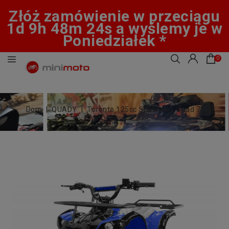
Złóż zamówienie w przeciągu
1d 9h 48m 24s a wyślemy je w
Poniedziałek *
0
Dom
QUADY
Toronto 125cc Spalinowy Quad 7"