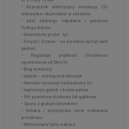
• Rozrusznik elektryczny instalacja 12v
ładowarka i akumulator w zestawie.
• pilot zdalnego odpalania i gaszenia
funkcja alarmu.
• Oświetlenie przód - tył.
• Smycz ( Zrywka – po zerwaniu sprzęt sam
gaśnie).
• Regulacja prędkości (możliwość
ograniczenia od 5km/h).
• Bieg wsteczny
• zapłon – przełącznik+kluczyk.
• Hamulec tarczowy hydrauliczny tył .
• najnowszy gaźnik + kranik paliwa
• filtr powietrza stożkowy lub gąbkowy
• Opony z grubym bieżnikiem
• Solidna i wytrzymała rama malowana
proszkowo
• Wzmacniany tylny wahacz