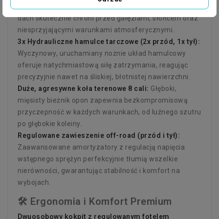
rurowa osłania pasażerów z każdej strony, a solidny
dach skutecznie chroni przed gałęziami, słońcem oraz
niesprzyjającymi warunkami atmosferycznymi.
3x Hydrauliczne hamulce tarczowe (2x przód, 1x tył):
Wyczynowy, uruchamiany nożnie układ hamulcowy
oferuje natychmiastową siłę zatrzymania, reagując
precyzyjnie nawet na śliskiej, błotnistej nawierzchni.
Duże, agresywne koła terenowe 8 cali:
Głęboki,
mięsisty bieżnik opon zapewnia bezkompromisową
przyczepność w każdych warunkach, od luźnego szutru
po głębokie koleiny.
Regulowane zawieszenie off-road (przód i tył):
Zaawansowane amortyzatory z regulacją napięcia
wstępnego sprężyn perfekcyjnie tłumią wszelkie
nierówności, gwarantując stabilność i komfort na
wybojach.
🛠️ Ergonomia i Komfort Premium
Dwuosobowy kokpit z regulowanym fotelem