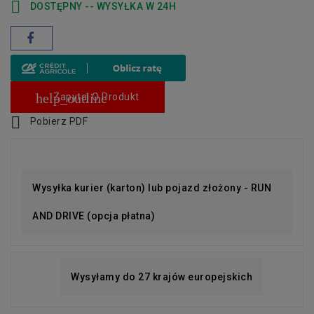

DOSTĘPNY -- WYSYŁKA W 24H
help_outline
Zapytaj O Produkt

Pobierz PDF
Wysyłka kurier (karton) lub pojazd złożony - RUN
AND DRIVE (opcja płatna)
Wysyłamy do 27 krajów europejskich