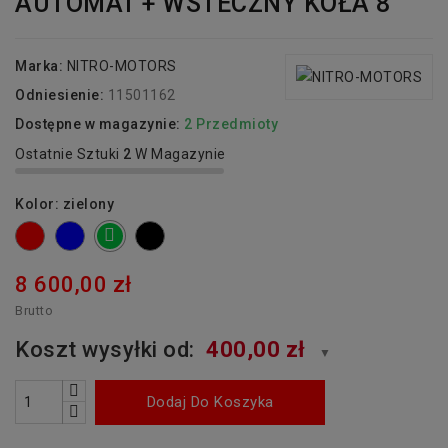
AUTOMAT + WSTECZNY KOŁA 8
Marka:
NITRO-MOTORS
Odniesienie:
11501162
Dostępne w magazynie:
2 Przedmioty
Ostatnie Sztuki
2
W Magazynie
Kolor: zielony
czerwony
niebieski
czarny
zielony
8 600,00 zł
Brutto
Koszt wysyłki od:
400,00 zł
▼
Dodaj Do Koszyka