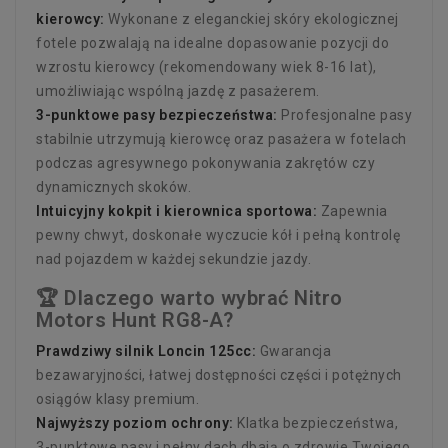
kierowcy:
Wykonane z eleganckiej skóry ekologicznej
fotele pozwalają na idealne dopasowanie pozycji do
wzrostu kierowcy (rekomendowany wiek 8-16 lat),
umożliwiając wspólną jazdę z pasażerem.
3-punktowe pasy bezpieczeństwa:
Profesjonalne pasy
stabilnie utrzymują kierowcę oraz pasażera w fotelach
podczas agresywnego pokonywania zakrętów czy
dynamicznych skoków.
Intuicyjny kokpit i kierownica sportowa:
Zapewnia
pewny chwyt, doskonałe wyczucie kół i pełną kontrolę
nad pojazdem w każdej sekundzie jazdy.
🏆 Dlaczego warto wybrać Nitro
Motors Hunt RG8-A?
Prawdziwy silnik Loncin 125cc:
Gwarancja
bezawaryjności, łatwej dostępności części i potężnych
osiągów klasy premium.
Najwyższy poziom ochrony:
Klatka bezpieczeństwa,
3-punktowe pasy i pełny dach dbają o zdrowie Twojego