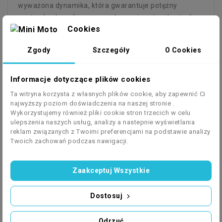
wyważona dynamika, która gwarantuje potężny
zastrzyk adrenaliny przy zachowaniu pełnej kontroli
Cookies
nad pojazdem.
🔋 Układ Paliwowy i Oświetlenie LED
Zgody
Szczegóły
O Cookies
Zasilanie czystą benzyną (4-takt):
Brak konieczności
przygotowywania mieszanek paliwowych – czysta,
Informacje dotyczące plików cookies
ekonomiczna eksploatacja i wysoka kultura pracy
Ta witryna korzysta z własnych plików cookie, aby zapewnić Ci
silnika.
najwyższy poziom doświadczenia na naszej stronie .
Potężny system oświetlenia 4x LED Light:
Cztery
Wykorzystujemy również pliki cookie stron trzecich w celu
ulepszenia naszych usług, analizy a nastepnie wyświetlania
dachowe reflektory LED o ekstremalnej jasności nie
reklam związanych z Twoimi preferencjami na podstawie analizy
tylko nadają pojazdowi agresywnego, agresywnego
Twoich zachowań podczas nawigacji.
wyglądu, ale zmieniają noc w dzień, gwarantując
doskonałą widoczność po zmroku.
Zaakceptuj Wszystkie
💪 Podwozie, Zawieszenie i
Bezpieczeństwo
Dostosuj
Pełny dach (Full Roof) i pancerna klatka
bezpieczeństwa:
Wytrzymała, stalowa konstrukcja
Odrzuć